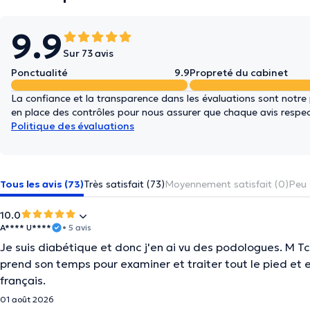
9.9
Sur 73 avis
Ponctualité
9.9
Propreté du cabinet
La confiance et la transparence dans les évaluations sont notre
en place des contrôles pour nous assurer que chaque avis respect
Politique des évaluations
Tous les avis (73)
Très satisfait (73)
Moyennement satisfait (0)
Peu 
10.0
A**** U****
• 5 avis
Je suis diabétique et donc j'en ai vu des podologues. M Tche
prend son temps pour examiner et traiter tout le pied et en 
français.
01 août 2026