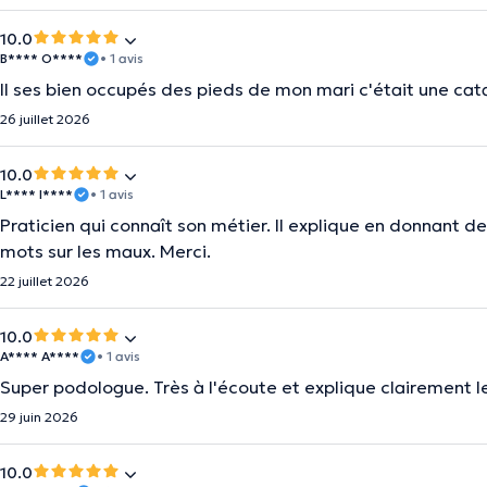
10.0
B**** O****
• 1 avis
Il ses bien occupés des pieds de mon mari c'était une cat
26 juillet 2026
10.0
L**** I****
• 1 avis
Praticien qui connaît son métier. Il explique en donnant des
mots sur les maux. Merci.
22 juillet 2026
10.0
A**** A****
• 1 avis
Super podologue. Très à l'écoute et explique clairement l
29 juin 2026
10.0