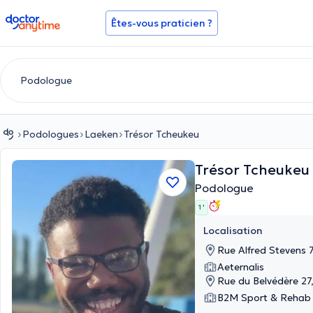
doctoranytime
Êtes-vous praticien ?
Podologues
Laeken
Trésor Tcheukeu
Trésor Tcheukeu
Podologue
1 '
Localisation
Rue Alfred Stevens 
Aeternalis
Rue du Belvédère 27, 
B2M Sport & Rehab