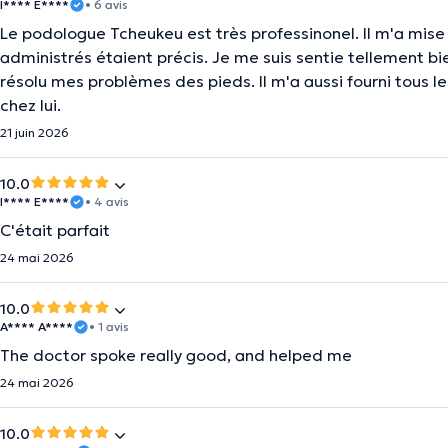
I**** E****
• 6 avis
Le podologue Tcheukeu est très professinonel. Il m'a mise 
administrés étaient précis. Je me suis sentie tellement b
résolu mes problèmes des pieds. Il m'a aussi fourni tous le
chez lui.
21 juin 2026
10.0
I**** E****
• 4 avis
C'était parfait
24 mai 2026
10.0
A**** A****
• 1 avis
The doctor spoke really good, and helped me
24 mai 2026
10.0