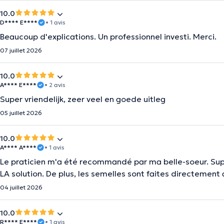
10.0
D**** E****
• 1 avis
Beaucoup d'explications. Un professionnel investi. Merci.
07 juillet 2026
10.0
A**** E****
• 2 avis
Super vriendelijk, zeer veel en goede uitleg
05 juillet 2026
10.0
A**** A****
• 1 avis
Le praticien m'a été recommandé par ma belle-soeur. Super 
LA solution. De plus, les semelles sont faites directement 
04 juillet 2026
10.0
R**** E****
• 1 avis