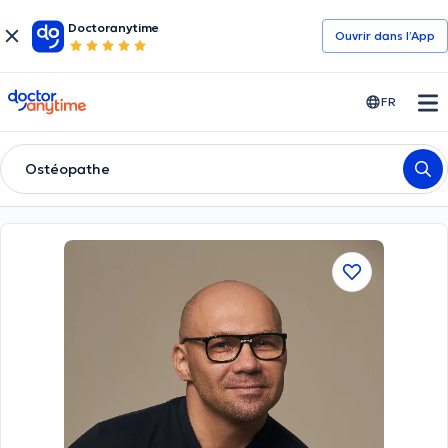
Doctoranytime
Ouvrir dans l’App
doctoranytime
FR
Ostéopathe