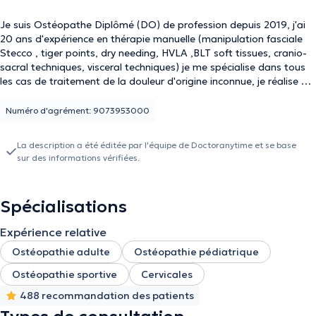
Je suis Ostéopathe Diplômé (DO) de profession depuis 2019, j'ai
20 ans d'expérience en thérapie manuelle (manipulation fasciale
Stecco , tiger points, dry needing, HVLA ,BLT soft tissues, cranio-
sacral techniques, visceral techniques) je me spécialise dans tous
les cas de traitement de la douleur d'origine inconnue, je réalise un
diagnostic différentiel très précis dans une approche holistique du
patient.
Numéro d'agrément: 9073953000
La description a été éditée par l'équipe de Doctoranytime et se base
sur des informations vérifiées.
Spécialisations
Expérience relative
Ostéopathie adulte
Ostéopathie pédiatrique
Ostéopathie sportive
Cervicales
488 recommandation des patients