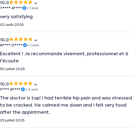
10.0
T**** A****
• 1 avis
very satisfying
02 août 2026
10.0
A**** O****
• 1 avis
Excellent ! Je recommande vivement, professionnel et à
l’écoute
30 juillet 2026
10.0
I**** A****
• 3 avis
The doctor is top! I had terrible hip pain and was stressed
to be cracked. He calmed me down and i felt very food
after the appintment.
29 juillet 2026