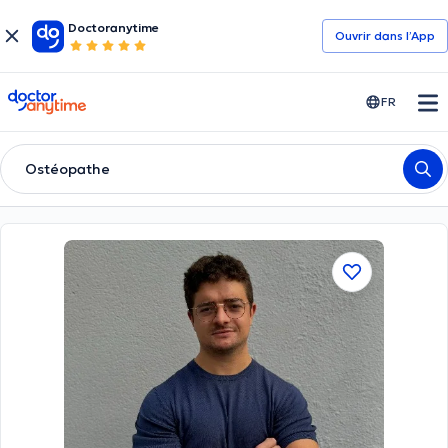
Doctoranytime
Ouvrir dans l’App
doctoranytime
FR
Ostéopathe