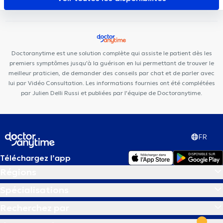
Dodaine
Orthodontie Philips Nivelles
Run & Bike Clinic
Cabinet Médical Dr Mairesse & Dr Skrjanc
HK Health Center
Centre Médical de l'Alliance
Cabinet dentaire Saint-Jacques
Cabinet du Docteur Meeus
Centre Dynamic Santé
Cabinet
Doctoranytime est une solution complète qui assiste le patient dès les
Dentaire du Parc
premiers symptômes jusqu'à la guérison en lui permettant de trouver le
meilleur praticien, de demander des conseils par chat et de parler avec
lui par Vidéo Consultation. Les informations fournies ont été complétées
par Julien Delli Russi et publiées par l'équipe de Doctoranytime.
FR
Téléchargez l’app
Régions
Spécialisations
Recherchez par