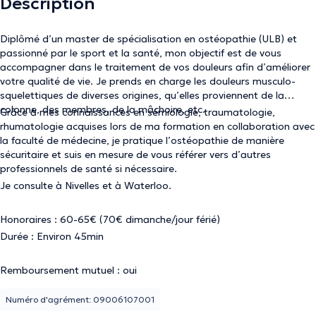
Description
Diplômé d’un master de spécialisation en ostéopathie (ULB) et
passionné par le sport et la santé, mon objectif est de vous
accompagner dans le traitement de vos douleurs afin d’améliorer
votre qualité de vie. Je prends en charge les douleurs musculo-
squelettiques de diverses origines, qu’elles proviennent de la
colonne, des membres, de la mâchoire, etc.
Grâce à mes connaissances en sémiologie, traumatologie,
rhumatologie acquises lors de ma formation en collaboration avec
la faculté de médecine, je pratique l’ostéopathie de manière
sécuritaire et suis en mesure de vous référer vers d’autres
professionnels de santé si nécessaire.
Je consulte à Nivelles et à Waterloo.
Honoraires : 60-65€ (70€ dimanche/jour férié)
Durée : Environ 45min
Remboursement mutuel : oui
Numéro d'agrément: 09006107001