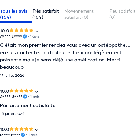
Tous les avis
Très satisfait
Moyennement
Peu satisfait
(164)
(164)
satisfait (0)
(0)
10.0
A**** E****
• 1 avis
C'était mon premier rendez vous avec un ostéopathe. J'
en suis contente. La douleur est encore légèrement
présente mais je sens déjà une amélioration. Merci
beaucoup
17 juillet 2026
10.0
A**** U****
• 1 avis
Parfaitement satisfaite
16 juillet 2026
10.0
L**** I****
• 1 avis