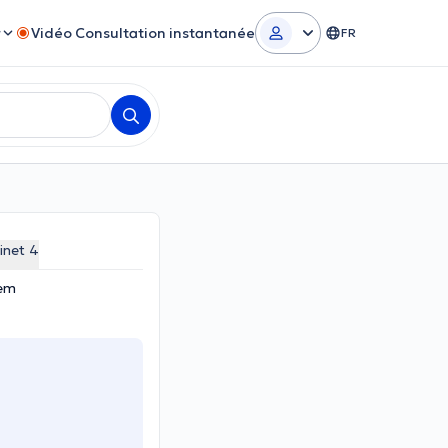
r
Vidéo Consultation instantanée
FR
inet 4
nem