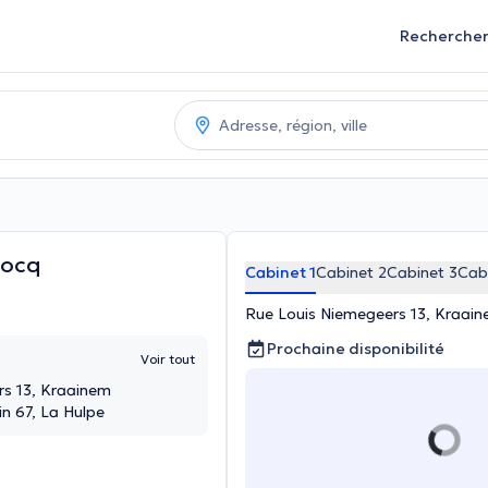
Recherche
tocq
Cabinet 1
Cabinet 2
Cabinet 3
Cab
Rue Louis Niemegeers 13, Kraai
Prochaine disponibilité
Voir tout
rs 13, Kraainem
in 67, La Hulpe