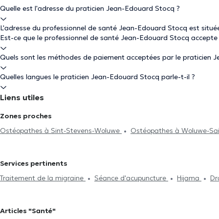
Quelle est l'adresse du praticien Jean-Edouard Stocq ?
L'adresse du professionnel de santé Jean-Edouard Stocq est situ
Est-ce que le professionnel de santé Jean-Edouard Stocq accepte
Quels sont les méthodes de paiement acceptées par le praticien 
Quelles langues le praticien Jean-Edouard Stocq parle-t-il ?
Liens utiles
Zones proches
Ostéopathes à Sint-Stevens-Woluwe
Ostéopathes à Woluwe-Sa
Ostéopathes à Woluwe-Saint-Pierre
Ostéopathes à Bruxelles
Ostéopathes à Schaerbeek
Ostéopathes à Etterbeek
Ostéopa
Services pertinents
Ostéopathes à Tervuren
Ostéopathes à Saint-Josse-Ten-Noode
Traitement de la migraine
Séance d'acupuncture
Hijama
Dr
Heembeek
Ostéopathes à Ixelles
Ostéopathes à Watermael-B
Gestion du stress
Problème digestif
Problème de dos
Trait
Gilles
Ostéopathes à Molenbeek-Saint-Jean
d'articulation
Traitement des blessures sportives
Problèmes d
Articles "Santé"
enceinte
Douleurs Costales
Examen d'aptitude professionnell