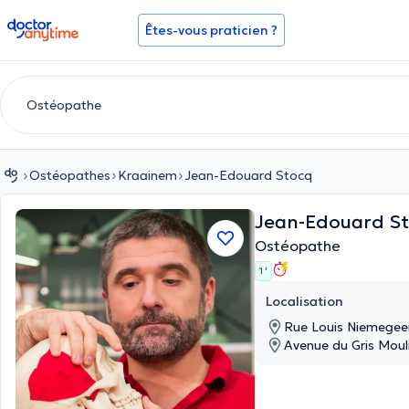
doctoranytime
Êtes-vous praticien ?
Ostéopathes
Kraainem
Jean-Edouard Stocq
Jean-Edouard S
Ostéopathe
1 '
Localisation
Rue Louis Niemegee
Avenue du Gris Moul