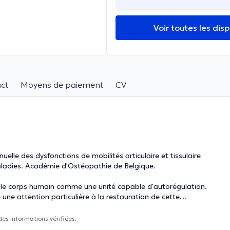
Voir toutes les disp
ct
Moyens de paiement
CV
lle des dysfonctions de mobilités articulaire et tissulaire
 maladies. Académie d'Ostéopathie de Belgique.
e le corps humain comme une unité capable d'autorégulation.
e une attention particulière à la restauration de cette
ec médecins, dentistes, logopèdes, podologues,
des informations vérifiées.