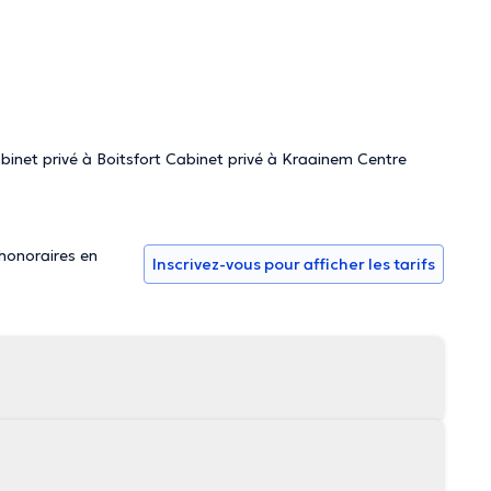
sculo squelettiques dans leur ensemble, les troubles et
de ma pratique ostéopathique.
inet privé à Boitsfort Cabinet privé à Kraainem Centre
 honoraires en
Inscrivez-vous pour afficher les tarifs