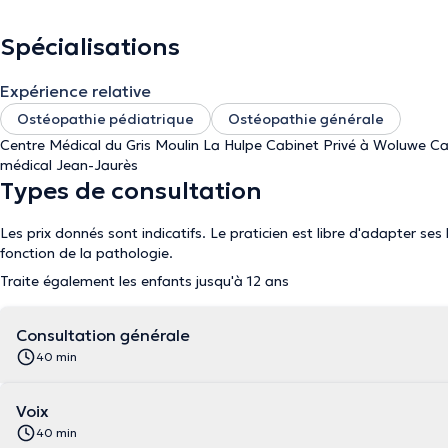
Les bébés, l'accompagnement de la femme enceinte, les troubles mu
affections vocales et le suivi de sportifs sont une grande partie 
Spécialisations
N'hésitez pas à me contacter
Expérience relative
Ostéopathie pédiatrique
Ostéopathie générale
Centre Médical du Gris Moulin La Hulpe Cabinet Privé à Woluwe Cab
médical Jean-Jaurès
Types de consultation
Les prix donnés sont indicatifs. Le praticien est libre d'adapter ses
fonction de la pathologie.
Traite également les enfants jusqu'à 12 ans
Consultation générale
40 min
Voix
40 min