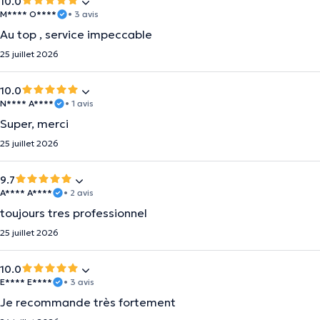
10.0
M**** O****
• 3 avis
Au top , service impeccable
25 juillet 2026
10.0
N**** A****
• 1 avis
Super, merci
25 juillet 2026
9.7
A**** A****
• 2 avis
toujours tres professionnel
25 juillet 2026
10.0
E**** E****
• 3 avis
Je recommande très fortement