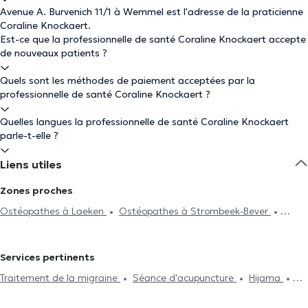
Avenue A. Burvenich 11/1 à Wemmel est l'adresse de la praticienne
Coraline Knockaert.
Est-ce que la professionnelle de santé Coraline Knockaert accepte
de nouveaux patients ?
Quels sont les méthodes de paiement acceptées par la
professionnelle de santé Coraline Knockaert ?
Quelles langues la professionnelle de santé Coraline Knockaert
parle-t-elle ?
Liens utiles
Zones proches
Ostéopathes à Laeken
Ostéopathes à Strombeek-Bever
Ostéopathes à Jette
Ostéopathes à Ganshoren
Ostéopathes
à Zellik
Ostéopathes à Koekelberg
Ostéopathes à Groot-
Services pertinents
Bijgaarden
Ostéopathes à Molenbeek-Saint-Jean
Traitement de la migraine
Séance d'acupuncture
Hijama
Ostéopathes à Vilvorde
Ostéopathes à Berchem-Sainte-Agathe
Drainage lymphatique
Traitement de la cervicalgie
Gestion du
Ostéopathes à Neder-Over-Heembeek
Ostéopathes à