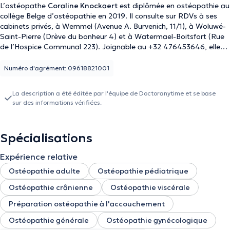
L’ostéopathe
Coraline Knockaert
est diplômée en ostéopathie au
collège Belge d’ostéopathie en 2019. Il consulte sur RDVs à ses
cabinets privés, à Wemmel (Avenue A. Burvenich, 11/1), à Woluwé-
Saint-Pierre (Drève du bonheur 4) et à Watermael-Boitsfort (Rue
de l’Hospice Communal 223). Joignable au +32 476453646, elle
reçoit en consultation les adultes (hommes et femmes), les
nourrissons/enfants ainsi que les femmes enceintes. Elle peut vous
Numéro d'agrément: 09618821001
aider à gérer vos problèmes de dos, d’articulation, de mâchoires,
le lumbago, mais aussi les problèmes de stress. Elle peut soigner
La description a été éditée par l'équipe de Doctoranytime et se base
vos blessures sportives, vos douleurs costales, votre migraine, vos
sur des informations vérifiées.
douleurs après une chute ou un accident. Elle accepte les
urgences, mais ses consultations se déroulent exclusivement sur
rendez-vous.
Spécialisations
Expérience relative
Ostéopathie adulte
Ostéopathie pédiatrique
Ostéopathie crânienne
Ostéopathie viscérale
Préparation ostéopathie à l'accouchement
Ostéopathie générale
Ostéopathie gynécologique