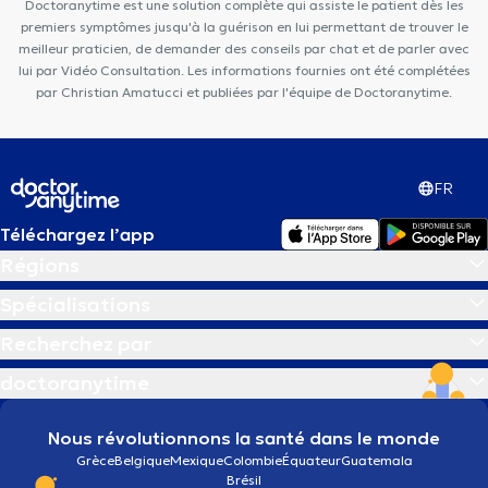
Doctoranytime est une solution complète qui assiste le patient dès les
Médical Tenbosch-Châtelain
premiers symptômes jusqu'à la guérison en lui permettant de trouver le
meilleur praticien, de demander des conseils par chat et de parler avec
lui par Vidéo Consultation. Les informations fournies ont été complétées
par Christian Amatucci et publiées par l'équipe de Doctoranytime.
FR
Téléchargez l’app
Régions
Spécialisations
Recherchez par
doctoranytime
Nous révolutionnons la santé dans le monde
Grèce
Belgique
Mexique
Colombie
Équateur
Guatemala
Brésil