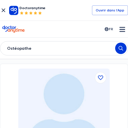
Doctoranytime
Ouvrir dans l’App
doctoranytime
FR
Ostéopathe