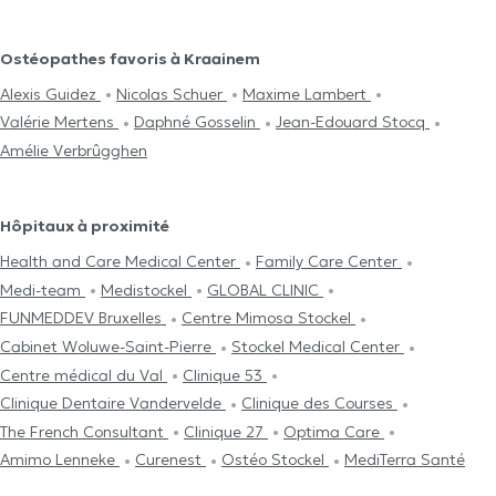
Ostéopathes favoris à Kraainem
Alexis Guidez
Nicolas Schuer
Maxime Lambert
Valérie Mertens
Daphné Gosselin
Jean-Edouard Stocq
Amélie Verbrûgghen
Hôpitaux à proximité
Health and Care Medical Center
Family Care Center
Medi-team
Medistockel
GLOBAL CLINIC
FUNMEDDEV Bruxelles
Centre Mimosa Stockel
Cabinet Woluwe-Saint-Pierre
Stockel Medical Center
Centre médical du Val
Clinique 53
Clinique Dentaire Vandervelde
Clinique des Courses
The French Consultant
Clinique 27
Optima Care
Amimo Lenneke
Curenest
Ostéo Stockel
MediTerra Santé