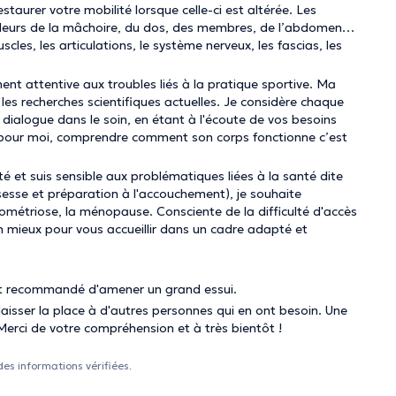
staurer votre mobilité lorsque celle-ci est altérée. Les
ouleurs de la mâchoire, du dos, des membres, de l’abdomen…
les, les articulations, le système nerveux, les fascias, les
t attentive aux troubles liés à la pratique sportive. Ma
les recherches scientifiques actuelles. Je considère chaque
dialogue dans le soin, en étant à l'écoute de vos besoins
s : pour moi, comprendre comment son corps fonctionne c’est
nté et suis sensible aux problématiques liées à la santé dite
esse et préparation à l'accouchement), je souhaite
dométriose, la ménopause. Consciente de la difficulté d'accès
on mieux pour vous accueillir dans un cadre adapté et
 est recommandé d'amener un grand essui.
laisser la place à d'autres personnes qui en ont besoin. Une
erci de votre compréhension et à très bientôt !
des informations vérifiées.