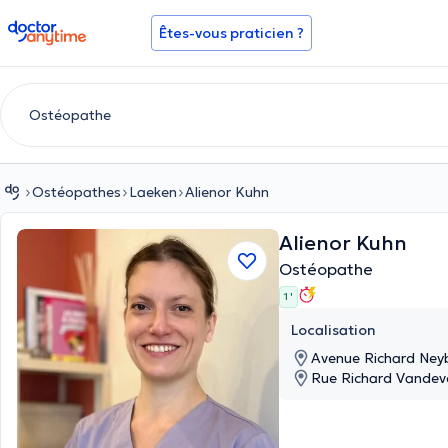
doctoranytime
Êtes-vous praticien ?
Ostéopathes
Laeken
Alienor Kuhn
Alienor Kuhn
Ostéopathe
1 '
Localisation
Avenue Richard Ney
Rue Richard Vandev