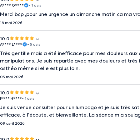
A**** O****
• 1 avis
Merci bcp ,pour une urgence un dimanche matin ca ma vr
18 mai 2026
10.0
A**** L****
• 5 avis
Très gentille mais a été inefficace pour mes douleurs aux 
manipulations. Je suis repartie avec mes douleurs et très
osthéo même si elle est plus loin.
03 mai 2026
10.0
I**** H****
• 1 avis
Je suis venue consulter pour un lumbago et je suis très s
efficace, à l'écoute, et bienveillante. La séance m'a so
09 avril 2026
10.0