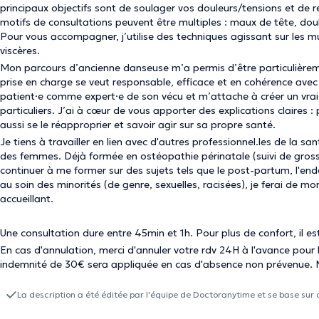
principaux objectifs sont de soulager vos douleurs/tensions et de re
motifs de consultations peuvent être multiples : maux de tête, d
Pour vous accompagner, j’utilise des techniques agissant sur les musc
viscères.
Mon parcours d’ancienne danseuse m’a permis d’être particulièremen
prise en charge se veut responsable, efficace et en cohérence avec 
patient·e comme expert·e de son vécu et m’attache à créer un vrai 
particuliers. J’ai à cœur de vous apporter des explications claire
aussi se le réapproprier et savoir agir sur sa propre santé.
Je tiens à travailler en lien avec d'autres professionnel.les de la sa
des femmes. Déjà formée en ostéopathie périnatale (suivi de gross
continuer à me former sur des sujets tels que le post-partum, l'en
au soin des minorités (de genre, sexuelles, racisées), je ferai de m
accueillant.
Une consultation dure entre 45min et 1h. Pour plus de confort, il
En cas d'annulation, merci d'annuler votre rdv 24H à l'avance pour 
indemnité de 30€ sera appliquée en cas d'absence non prévenue. M
La description a été éditée par l'équipe de Doctoranytime et se base sur 