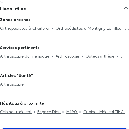
Liens utiles
Zones proches
Orthopédistes à Charleroi
Orthopédistes à Montigny-Le-Tilleul
Orthopédistes à Mont-Sur-Marchienne
Orthopédistes à
Anderlues
Orthopédistes à Montignies-Sur-Sambre
Services pertinents
Arthroscopie du ménisque
Arthroscopie
Ostéosynthèse
Ligamentoplastie
Injections intra-articulaires
Articles "Santé"
Arthroscopie
Hôpitaux à proximité
Cabinet médical
Espace Diet
M190
Cabinet Médical TIHC
Centre de santé Cartier
Cabinet médical Couez-Forret
Global
Care Nurse at Home
Clinique des Marguerites
Centre Médical