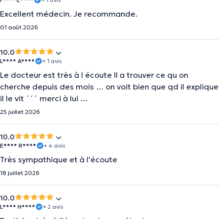
Excellent médecin. Je recommande.
01 août 2026
10.0
L**** A****
• 1 avis
Le docteur est très à l écoute Il a trouver ce qu on
cherche depuis des mois … on voit bien que qd il explique
il le vit ´´´ merci à lui …
25 juillet 2026
10.0
E**** R****
• 4 avis
Très sympathique et à l'écoute
18 juillet 2026
10.0
L**** H****
• 2 avis