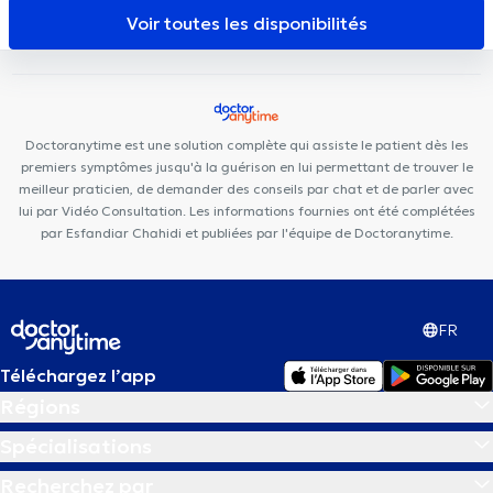
rue Dagnelies
Black and White Dental Clinic
Dental Family
Voir toutes les disponibilités
Charleroi
Centre Santé Parc Charleroi
Cabinet privé
Neuville
Santé
Cabinet Medical du Docteur Elamine
Centre médical
Chevalier
Cabinet de kinésithérapie Lefèvre - Pignez
Centre de
Santé l'Olivier
SPhysical
VOCLIdental TRAZEGNIES
Doctoranytime est une solution complète qui assiste le patient dès les
premiers symptômes jusqu'à la guérison en lui permettant de trouver le
meilleur praticien, de demander des conseils par chat et de parler avec
lui par Vidéo Consultation. Les informations fournies ont été complétées
par Esfandiar Chahidi et publiées par l'équipe de Doctoranytime.
FR
Téléchargez l’app
Régions
Spécialisations
Recherchez par