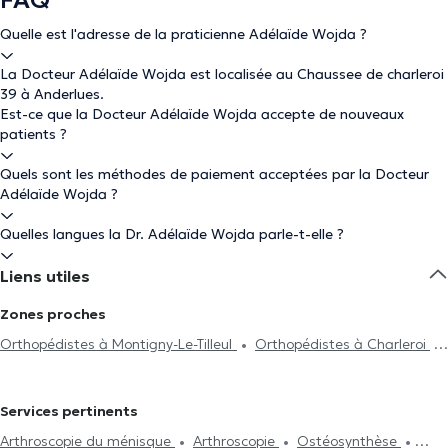
FAQ
Quelle est l'adresse de la praticienne Adélaïde Wojda ?
La Docteur Adélaïde Wojda est localisée au Chaussee de charleroi
39 à Anderlues.
Est-ce que la Docteur Adélaïde Wojda accepte de nouveaux
patients ?
Quels sont les méthodes de paiement acceptées par la Docteur
Adélaïde Wojda ?
Quelles langues la Dr. Adélaïde Wojda parle-t-elle ?
Liens utiles
Zones proches
Orthopédistes à Montigny-Le-Tilleul
Orthopédistes à Charleroi
Orthopédistes à Binche
Orthopédistes à Thuin
Orthopédistes
à Jumet
Orthopédistes à Montignies-Sur-Sambre
Services pertinents
Orthopédistes à Le Roeulx
Orthopédistes à Seneffe
Arthroscopie du ménisque
Arthroscopie
Ostéosynthèse
Orthopédistes à Arquennes
Orthopédistes à Havre