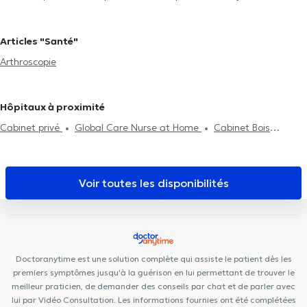
Ligamentoplastie
Injections intra-articulaires
Orthopédistes à Les Bons Villers
Articles "Santé"
Arthroscopie
Hôpitaux à proximité
Cabinet privé
Global Care Nurse at Home
Cabinet Bois
d'Hairmont
VOCLIdental TRAZEGNIES
FEE Dental
JADdent
Centre de santé Cartier
SPhysical
Espace Diet
M190
Cabinet Médical TIHC
Centre L'Odyssée La Louvière
Familia
Voir toutes les disponibilités
Cura
Centre de diététique NaturHouse La Louvière
Cabinet
Medical du Docteur Elamine
Centre Médical rue Dagnelies
Centre Biloba
Black and White Dental Clinic
Dental Family
Charleroi
Centre Santé Parc Charleroi
Doctoranytime est une solution complète qui assiste le patient dès les
premiers symptômes jusqu'à la guérison en lui permettant de trouver le
meilleur praticien, de demander des conseils par chat et de parler avec
lui par Vidéo Consultation. Les informations fournies ont été complétées