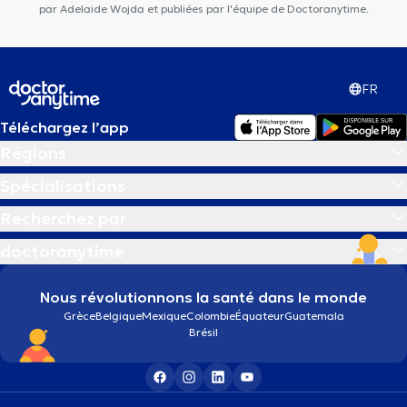
par Adelaide Wojda et publiées par l'équipe de Doctoranytime.
FR
Téléchargez l’app
Régions
Spécialisations
Recherchez par
doctoranytime
Nous révolutionnons la santé dans le monde
Grèce
Belgique
Mexique
Colombie
Équateur
Guatemala
Brésil