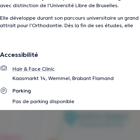
avec distinction de l’Université Libre de Bruxelles.
Elle développe durant son parcours universitaire un grand
attrait pour l’Orthodontie. Dès la fin de ses études, elle
multiplie les formations afin de parfaire ses
connaissances (Ecole d’Orthodontie moderne par
aligneurs et techniques conventionnelles (EOMAC),
Accessibilité
certification SureSmile (Dentsply), Master Spark et
pouvoir vous proposer les traitements les plus innovants
Hair & Face Clinic
en la matière avec notamment l’utilisation de gouttières
de redressement complètement invisibles.
Kaasmarkt 14, Wemmel, Brabant Flamand
Elle vous recevra à la Hair and Face Clinic en sa qualité de
Parking
dentiste spécialisé en Orthodontie.
Pas de parking disponible
La description a été éditée par l'équipe de Doctoranytime et se base sur des
informations vérifiées.