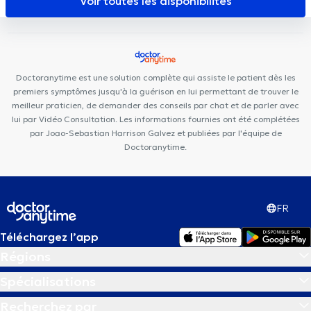
Voir toutes les disponibilités
ARTISTES - BY LILIE
RegenGo
Whitlock Medical Center
Clinique Grand Roi
Dentius Etterbeek
Skin Medical Laser
Cabinet Montgomery
Centre Médical Psymed
Centre
Paramédical Granola
Posturalhub
Doctoranytime est une solution complète qui assiste le patient dès les
premiers symptômes jusqu'à la guérison en lui permettant de trouver le
meilleur praticien, de demander des conseils par chat et de parler avec
lui par Vidéo Consultation. Les informations fournies ont été complétées
par Joao-Sebastian Harrison Galvez et publiées par l'équipe de
Doctoranytime.
FR
Téléchargez l’app
Régions
Spécialisations
Recherchez par