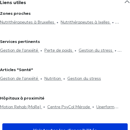
Liens utiles
Zones proches
Nutrithérapeutes à Bruxelles
Nutrithérapeutes à Ixelles
Nutrithérapeutes à Uccle
Nutrithérapeutes à Watermael-
Boitsfort
Nutrithérapeutes à Woluwe-Saint-Pierre
Services pertinents
Nutrithérapeutes à Schaerbeek
Nutrithérapeutes à Forest
Gestion de l'anxiété
Perte de poids
Gestion du stress
Nutrithérapeutes à Genval
Traitement des troubles du sommeil
Bilan nutritionnel
Nutrition
TDA(H)
Hauts potentiels (HP)
Articles "Santé"
Gestion de l'anxiété
Nutrition
Gestion du stress
Hôpitaux à proximité
Motion Rehab (MoRe)
Centre PsyCol Mérode
Uperform
Etterbeek
CP3
GROUPE MÉDICAL DU CINQUANTENAIRE
Muse – Osteopathy & Friends
Cabinet-Nerviens
Centre
Paramédical Saint-Michel
Guiti Medical Center
I Care Center