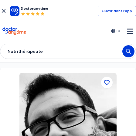
Doctoranytime
Ouvrir dans l’App
doctoranytime
FR
Nutrithérapeute