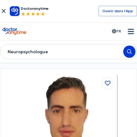
Doctoranytime
Ouvrir dans l’App
doctoranytime
FR
Neuropsychologue