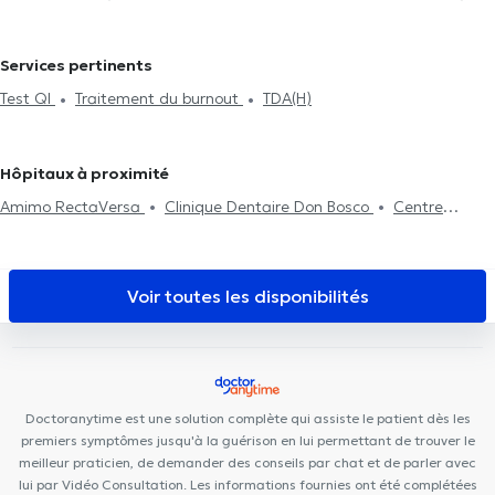
à Etterbeek
Neuropsychologues à Schaerbeek
Neuropsychologues à Evere
Neuropsychologues à Sint-Stevens-
Services pertinents
Woluwe
Neuropsychologues à Auderghem
Neuropsychologues
Test QI
Traitement du burnout
TDA(H)
à Bruxelles
Neuropsychologues à Watermael-Boitsfort
Neuropsychologues à Ixelles
Neuropsychologues à Uccle
Neuropsychologues à Saint-Gilles
Neuropsychologues à Forest
Hôpitaux à proximité
Neuropsychologues à Jette
Neuropsychologues à Laeken
Amimo RectaVersa
Clinique Dentaire Don Bosco
Centre
Neuropsychologues à Berchem-Sainte-Agathe
d'Aspria Royal la Rasante
Centre Médical & Dentaire Station
Neuropsychologues à Rhode-Saint-Genèse
Neuropsychologues à
Woluwé
Le Préhaut Centre Paramédical
Ostéo & Co
Lasne
Neuropsychologues à Genval
Neuropsychologues à
Versailles Dental Clinic Woluwe
CCM Smile
LB Dental Clinic
Voir toutes les disponibilités
Braine-L'Alleud
Clinique Keller
Centre Konkel
Centre Corelia
Centre Medical
Gribaumont
WoluKiné124
Cabinet FDV
CIRCAE - Sleep and
Lifestyle Medical Care
Cabinet Dentaire des Iles d'Or
Cabinet
Leo Square
Bouzy-Damian
Aesthetics Clinic
Doctoranytime est une solution complète qui assiste le patient dès les
premiers symptômes jusqu'à la guérison en lui permettant de trouver le
meilleur praticien, de demander des conseils par chat et de parler avec
lui par Vidéo Consultation. Les informations fournies ont été complétées