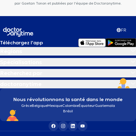
par Gaetan Tonon et publiées par l'équipe de Doctoranytime.
FR
Téléchargez l’app
Régions
Spécialisations
Recherchez par
doctoranytime
Nous révolutionnons la santé dans le monde
Grèce
Belgique
Mexique
Colombie
Équateur
Guatemala
Brésil