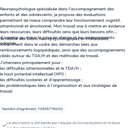
Neuropsychologue spécialisée dans l’accompagnement des
enfants et des adolescents, je propose des évaluations
permettant de mieux comprendre leur fonctionnement cognitif,
attentionnel et émotionnel. Mon travail vise à mettre en évidence
leurs ressources, leurs difficultés ainsi que leurs besoins afin
d’orienter au mieux la prise en charge et les aménagements
Je réalise des bilans neuropsychologiques et intellectuels,
adaptés.
notamment dans le cadre des démarches liées aux
remboursements logopédiques, ainsi que des accompagnements
ciblés autour du TDA/H et des méthodes de travail.
J’interviens principalement pour :
les difficultés attentionnelles et le TDA/H ;
le haut potentiel intellectuel (HPI) ;
les difficultés scolaires et d’apprentissage ;
les problématiques liées à l’organisation et aux stratégies de
travail.
Numéro d'agrément: 70656778000
La description a été éditée par l'équipe de Doctoranytime et se base
sur des informations vérifiées.