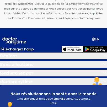
premiers symptômes jusqu'à la guérison en lui permettant de trouver le
meilleur praticien, de demander des conseils par chat et de parler avec
lui par Vidéo Consultation. Les informations fournies ont été complétées
par Emma Van Overwael et publiées par l'équipe de Doctoranytime.
FR
Téléchargez l’app
Régions
Spécialisations
Recherchez par
doctoranytime
Nous révolutionnons la santé dans le monde
Grèce
Belgique
Mexique
Colombie
Équateur
Guatemala
Brésil