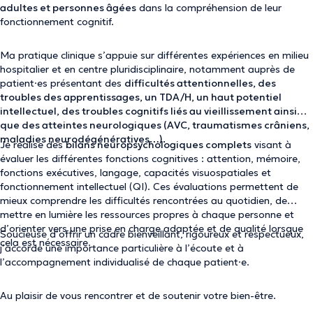
adultes et personnes âgées
dans la compréhension de leur
fonctionnement cognitif.
Ma pratique clinique s’appuie sur différentes expériences en milieu
hospitalier et en centre pluridisciplinaire, notamment auprès de
patient·es présentant des
difficultés attentionnelles, des
troubles des apprentissages, un TDA/H, un haut potentiel
intellectuel, des troubles cognitifs liés au vieillissement ainsi
que des atteintes neurologiques (AVC, traumatismes crâniens,
maladies neurodégénératives…).
Je réalise des
bilans neuropsychologiques complets
visant à
évaluer les différentes fonctions cognitives : attention, mémoire,
fonctions exécutives, langage, capacités visuospatiales et
fonctionnement intellectuel (QI). Ces évaluations permettent de
mieux comprendre les difficultés rencontrées au quotidien, de
mettre en lumière les ressources propres à chaque personne et
d’orienter vers une prise en charge adaptée et de qualité lorsque
Soucieuse d’offrir un cadre
bienveillant, rigoureux et respectueux
,
cela est nécessaire.
j’accorde une importance particulière à l’écoute et à
l’accompagnement individualisé de chaque patient·e.
Au plaisir de vous rencontrer et de soutenir votre bien-être.