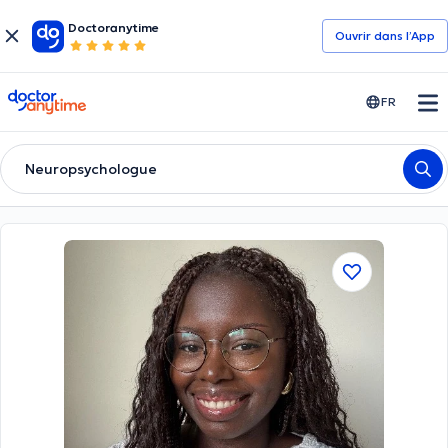
Doctoranytime
Ouvrir dans l’App
doctoranytime
FR
Neuropsychologue