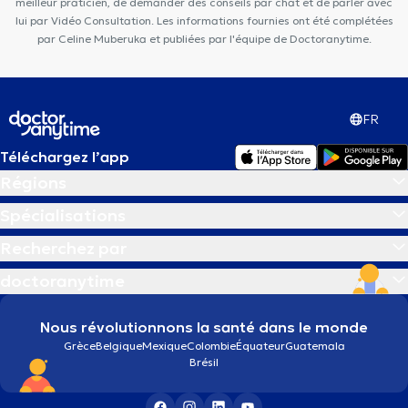
meilleur praticien, de demander des conseils par chat et de parler avec
lui par Vidéo Consultation. Les informations fournies ont été complétées
par Celine Muberuka et publiées par l'équipe de Doctoranytime.
FR
Téléchargez l’app
Régions
Spécialisations
Recherchez par
doctoranytime
Nous révolutionnons la santé dans le monde
Grèce
Belgique
Mexique
Colombie
Équateur
Guatemala
Brésil