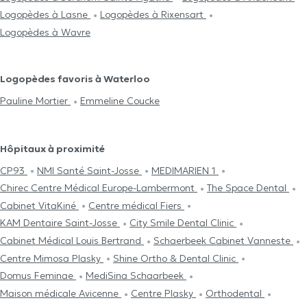
Logopèdes à Lasne
Logopèdes à Rixensart
Logopèdes à Wavre
Logopèdes favoris à Waterloo
Pauline Mortier
Emmeline Coucke
Hôpitaux à proximité
CP93
NMI Santé Saint-Josse
MEDIMARIEN 1
Chirec Centre Médical Europe-Lambermont
The Space Dental
Cabinet VitaKiné
Centre médical Fiers
KAM Dentaire Saint-Josse
City Smile Dental Clinic
Cabinet Médical Louis Bertrand
Schaerbeek Cabinet Vanneste
Centre Mimosa Plasky
Shine Ortho & Dental Clinic
Domus Feminae
MediSina Schaarbeek
Maison médicale Avicenne
Centre Plasky
Orthodental