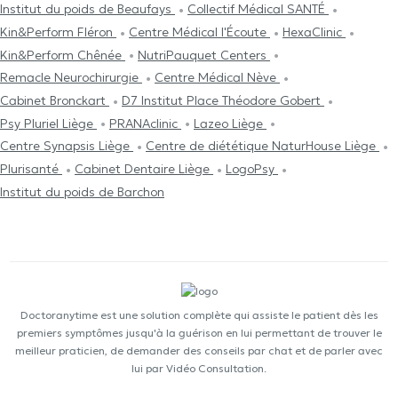
Institut du poids de Beaufays
Collectif Médical SANTÉ
Kin&Perform Fléron
Centre Médical l'Écoute
HexaClinic
Kin&Perform Chênée
NutriPauquet Centers
Remacle Neurochirurgie
Centre Médical Nève
Cabinet Bronckart
D7 Institut Place Théodore Gobert
Psy Pluriel Liège
PRANAclinic
Lazeo Liège
Centre Synapsis Liège
Centre de diététique NaturHouse Liège
Plurisanté
Cabinet Dentaire Liège
LogoPsy
Institut du poids de Barchon
Doctoranytime est une solution complète qui assiste le patient dès les
premiers symptômes jusqu'à la guérison en lui permettant de trouver le
meilleur praticien, de demander des conseils par chat et de parler avec
lui par Vidéo Consultation.