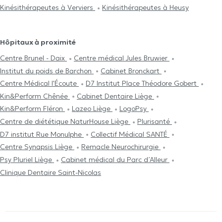
Kinésithérapeutes à Verviers
Kinésithérapeutes à Heusy
Hôpitaux à proximité
Centre Brunel - Daix
Centre médical Jules Bruwier
Institut du poids de Barchon
Cabinet Bronckart
Centre Médical l'Écoute
D7 Institut Place Théodore Gobert
Kin&Perform Chênée
Cabinet Dentaire Liège
Kin&Perform Fléron
Lazeo Liège
LogoPsy
Centre de diététique NaturHouse Liège
Plurisanté
D7 institut Rue Monulphe
Collectif Médical SANTÉ
Centre Synapsis Liège
Remacle Neurochirurgie
Psy Pluriel Liège
Cabinet médical du Parc d’Alleur
Clinique Dentaire Saint-Nicolas