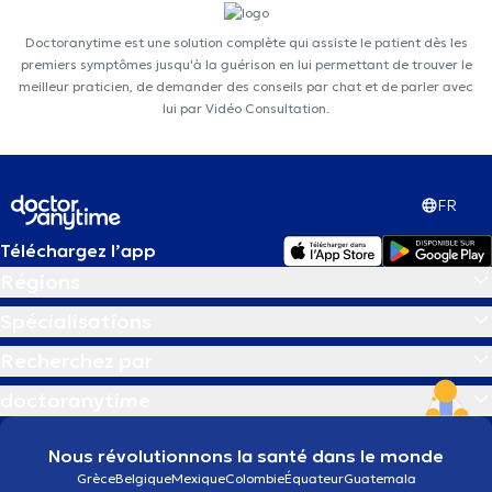
Doctoranytime est une solution complète qui assiste le patient dès les
premiers symptômes jusqu'à la guérison en lui permettant de trouver le
meilleur praticien, de demander des conseils par chat et de parler avec
lui par Vidéo Consultation.
FR
Téléchargez l’app
Régions
Spécialisations
Recherchez par
doctoranytime
Nous révolutionnons la santé dans le monde
Grèce
Belgique
Mexique
Colombie
Équateur
Guatemala