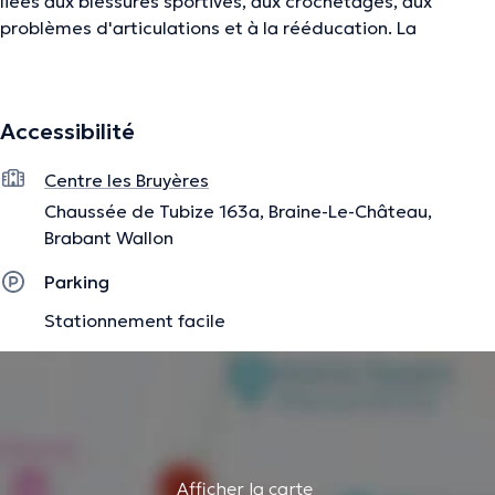
liées aux blessures sportives, aux crochetages, aux
problèmes d'articulations et à la rééducation. La
kinésithérapeute Valentine Miest vous reçoit à son
cabinet au Centre les Bruyères à Wauthier-Braine, du lundi
au vendredi. Un parking est à disposition lors de votre
Accessibilité
consultation.
Centre les Bruyères
La description a été éditée par l'équipe de Doctoranytime et se base sur des
Chaussée de Tubize 163a, Braine-Le-Château,
informations vérifiées.
Brabant Wallon
Parking
Stationnement facile
Afficher la carte