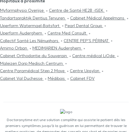
Hôpitaux à proximité
Myformphysio Overijse
Centre de Santé HE2B -ISEK
Tandartspraktijk Dentius Tervuren
Cabinet Médical Appelmans
Uperform Watermael-Boitsfort
Pearl Dental Group
Uperform Auderghem
Centre Med Consult
Collectif Santé Les Nénuphars
CENTRE PEP'S PÉRINAT
Amimo Orban
MEDIMARIEN Auderghem
Cabinet Orthodontie du Souverain
Centre médical LiOde
Maleizen Dorp Medisch Centrum
Centre Paramédical Step 2 Move
Centre Upsylon
Cabinet Val Duchesse
Médibois
Cabinet FDV
Doctoranytime est une solution complète qui assiste le patient dès les
premiers symptômes jusqu'à la guérison en lui permettant de trouver le
meilleur praticien, de demander des conseils par chat et de parler avec