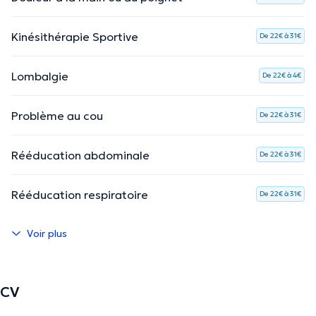
Kinésithérapie Sportive
De 22€ à 31€
Lombalgie
De 22€ à 4€
Problème au cou
De 22€ à 31€
Rééducation abdominale
De 22€ à 31€
Rééducation respiratoire
De 22€ à 31€
Voir plus
CV