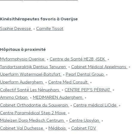
Kinésithérapeutes favoris à Overijse
Sophie Devesse
Camille Tissot
Hôpitaux à proximité
Myformphysio Overijse
Centre de Santé HE2B -ISEK
Tandartspraktijk Dentius Tervuren
Cabinet Médical Appelmans
Uperform Watermael-Boitsfort
Pearl Dental Group
Uperform Auderghem
Centre Med Consult
Collectif Santé Les Nénuphars
CENTRE PEP'S PÉRINAT
Amimo Orban
MEDIMARIEN Auderghem
Cabinet Orthodontie du Souverain
Centre médical LiOde
Centre Paramédical Step 2 Move
Maleizen Dorp Medisch Centrum
Centre Upsylon
Cabinet Val Duchesse
Médibois
Cabinet FDV