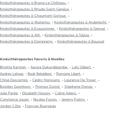
Kinésithérapeutes à Braine-Le-Château
Kinésithérapeutes à Rhode-Saint-Genèse
Kinésithérapeutes à Chaumont-Gistoux
Kinésithérapeutes à Waterloo
Kinésithérapeutes à Anderlecht
Kinésithérapeutes à Ecaussinnes
Kinésithérapeutes à Genval
Kinésithérapeutes à Ath
Kinésithérapeutes à Tubize
Kinésithérapeutes à Dampremy
Kinésithérapeutes à Bousval
Kinésithérapeutes favoris à Nivelles
Brigitte Kersten
Aurore Dukundibambe
Lola Glibert
Audrey Leloup
Badr Belabbas
Romane Libert
Chloé Descamps
Cédric Hanssens
Laurence De Troyer
Bogdan Gavrilovici
Thomas Doclot
Stephane Donois
Julie Perée
Elisabeth Hossay
Coline Adens
Constance Jouan
Nicolas Fassin
Jeremy Patiny
Jordan Côte
François Bourgeois