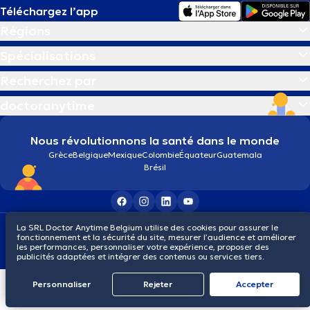
Téléchargez l’app
Régions
Spécialisations
Recherchez par
doctoranytime
Nous révolutionnons la santé dans le monde
Grèce
Belgique
Mexique
Colombie
Équateur
Guatemala
Brésil
La SRL Doctor Anytime Belgium utilise des cookies pour assurer le
Conditions générales
Cookies
Politique de confidentialité
fonctionnement et la sécurité du site, mesurer l’audience et améliorer
© 2026 doctoranytime
les performances, personnaliser votre expérience, proposer des
publicités adaptées et intégrer des contenus ou services tiers.
Personnaliser
Rejeter
Αccepter