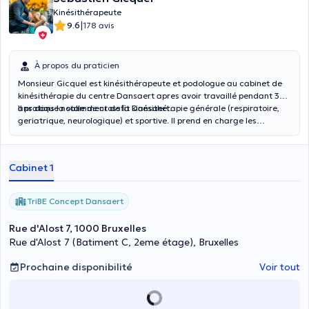
Kinésithérapeute
|
9.6
178 avis
À propos du praticien
Monsieur Gicquel est kinésithérapeute et podologue au cabinet de
kinésithérapie du centre Dansaert apres avoir travaillé pendant 3
ans dans la salle de crossfit Dansaert.
Il pratique notamment de la kinésithérapie générale (respiratoire,
geriatrique, neurologique) et sportive. Il prend en charge les
patients de tout âge au cabinet et à domicile. N'hésitez pas à
prendre rendez-vous avec lui.
Cabinet 1
TriBE Concept Dansaert
Rue d'Alost 7, 1000 Bruxelles
Rue d'Alost 7 (Batiment C, 2eme étage), Bruxelles
Prochaine disponibilité
Voir tout