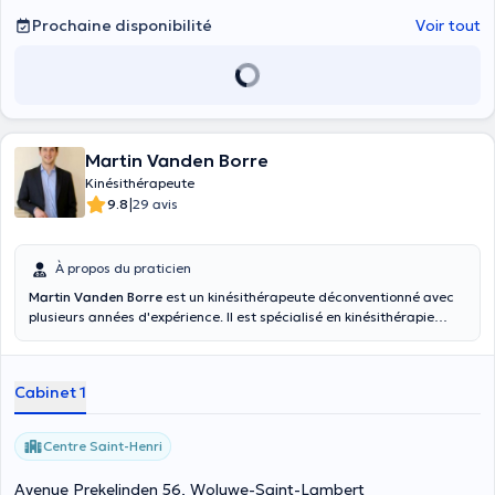
Prochaine disponibilité
Voir tout
Martin Vanden Borre
Kinésithérapeute
|
9.8
29 avis
À propos du praticien
Martin Vanden Borre
est un kinésithérapeute déconventionné avec
plusieurs années d'expérience. Il est spécialisé en kinésithérapie
générale, sportive, drainage lymphatique, respiratoire (adulte) et en
ortho-traumatologique suite à son diplôme en kinésithérapie à
l'I.S.E.K et à ses spécialisations. Il a également été membre du staff
Cabinet 1
médical du club d'un club de football en P1 . Il vous reçoit au Centre
Médical Saint-Henri à Woluwé-Saint-Lambert pour toute
consultation de kinésithérapie. Pour toute consultation à domicile et
Centre Saint-Henri
au cabinet, n'hésitez pas à lui téléphoner ou envoyer un message
directement pour un horaire plus précis. ATTENTION : Les
Avenue Prekelinden 56, Woluwe-Saint-Lambert