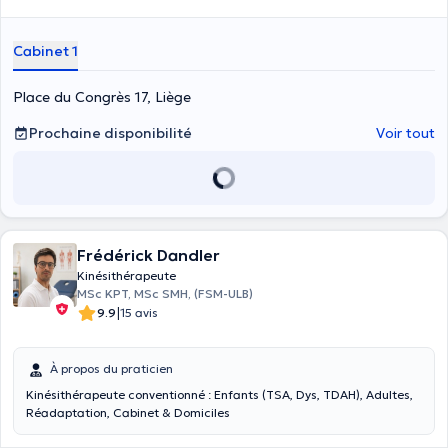
Cabinet 1
Place du Congrès 17, Liège
Prochaine disponibilité
Voir tout
Frédérick Dandler
Kinésithérapeute
MSc KPT, MSc SMH, (FSM-ULB)
|
9.9
15 avis
À propos du praticien
Kinésithérapeute conventionné : Enfants (TSA, Dys, TDAH), Adultes,
Réadaptation, Cabinet & Domiciles