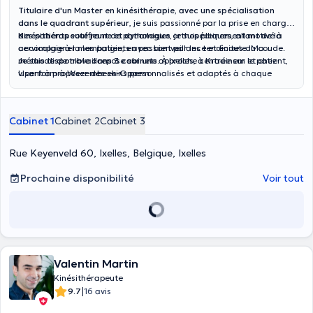
Titulaire d'un Master en kinésithérapie, avec une spécialisation
dans le quadrant supérieur
, je suis passionné par la prise en charge
des patients souffrant de pathologies orthopédiques, allant de la
Kinésithérapeute jeune et dynamique
, je suis pleinement motivé à
cervicalgie à la lombalgie, en passant par les tendinites du coude.
accompagner mes patients avec bienveillance et écoute. Ma
méthode de travail repose sur une approche centrée sur le patient,
Je suis disponible dans 3 cabinets
. À Ixelles, à Kraainem et chez
visant à proposer des soins personnalisés et adaptés à chaque
Uperform à Wezembeek-Oppem
situation clinique.
Cabinet 1
Cabinet 2
Cabinet 3
Rue Keyenveld 60, Ixelles, Belgique, Ixelles
Prochaine disponibilité
Voir tout
Valentin Martin
Kinésithérapeute
|
9.7
16 avis