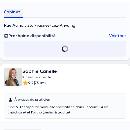
lié à un crochetage ou d’un problème de dos ? Souffrez-vous d’un
crochetage, d’un problème lié à une blessure sportive, d’un problème
Cabinet 1
osseux, d’une scoliose ou d’une lombalgie ? Le praticien
Vincent
Moraine
est kinésithérapeute diplômé de l’Université Libre de
Bruxelles en 2010 et a obtenu un master en pathologie sportive un
Rue Aulnoit 25, Frasnes-Lez-Anvaing
an plus tard. Il est spécialisé dans la prise en charge des troubles
musculo-squelettiques, des pathologies sportives, de la
Prochaine disponibilité
Voir tout
réathlétisation et dans la pratique de la thérapie manuelle. Il exerce
à Frasnes-Lez-Anvaing à la rue Aulnoit 25 et déroule ses visites sur
rendez-vous en français ou en anglais. Vous pouvez le joindre au
+32486861816 pour fixer un rendez-vous ou cliquez directement sur
le bouton « prenez un rendez-vous » pour y parvenir. Il accepte aussi
les visites à domicile.
Sophie Canelle
Kinésithérapeute
|
9.9
73 avis
À propos du praticien
Kiné & Thérapeute manuelle spécialisée dans l'épaule, l'ATM
(mâchoire) et l'ortho (pédia & adulte)