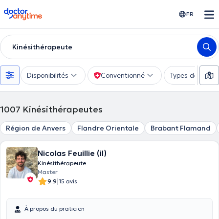
doctoranytime
FR
Kinésithérapeute
Disponibilités
Conventionné
Types de consu
1007
Kinésithérapeutes
Région de Anvers
Flandre Orientale
Brabant Flamand
Nicolas Feuillie (il)
Kinésithérapeute
Master
|
9.9
15 avis
À propos du praticien