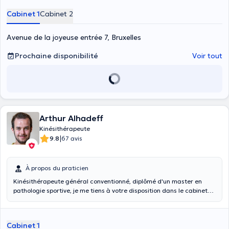
accompagne dans votre parcours de soin. Dynamique et à l'écoute,
Cabinet 1
Cabinet 2
je ferais de mon mieux pour vous aider à retrouver un bien être
physique ainsi que psychique.
Avenue de la joyeuse entrée 7, Bruxelles
Prochaine disponibilité
Voir tout
Arthur Alhadeff
Kinésithérapeute
|
9.8
67 avis
À propos du praticien
Kinésithérapeute général conventionné, diplômé d'un master en
pathologie sportive, je me tiens à votre disposition dans le cabinet
KineChris entièrement équipé (lympha-mat, arthro-mot, US,
TENS,...) pour toutes prises en charge: - Traumatologie - Post
opératoire - Revalidation et rééducation (respiratoire, à la marche,
Cabinet 1
cardiaque, ...) - Kiné du sport - Kiné respiratoire - Drainage