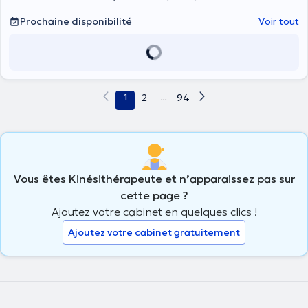
consultations du samedi ne sont disponible que pour les urgences
respiratoires, merci de contacter directement M Vanden Borre pour
Prochaine disponibilité
Voir tout
prendre rendez-vous pour ces séances du week-end.
1
2
...
94
Vous êtes Kinésithérapeute et n’apparaissez pas sur
cette page ?
Ajoutez votre cabinet en quelques clics !
Ajoutez votre cabinet gratuitement