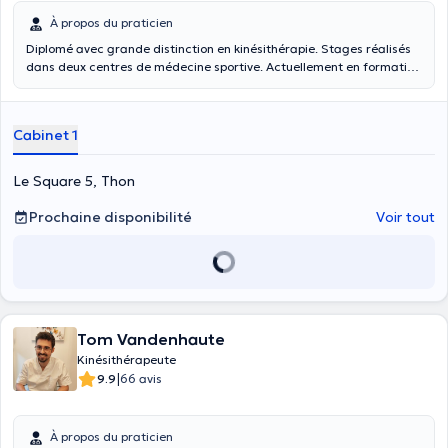
À propos du praticien
Diplomé avec grande distinction en kinésithérapie. Stages réalisés
dans deux centres de médecine sportive. Actuellement en formation
d'ostéopathie. Reçoit au cabinet situé dans le basic fit de Namur St
Servais ainsi qu'à domicile dans la région de Namur-Malonne. le
basic fit est accessible pour les séances de kiné même pour les
Cabinet 1
personnes n'ayant pas d'abonnement
Le Square 5, Thon
Prochaine disponibilité
Voir tout
Tom Vandenhaute
Kinésithérapeute
|
9.9
66 avis
À propos du praticien