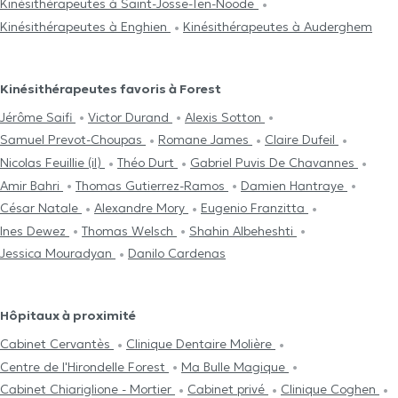
Kinésithérapeutes à Saint-Josse-Ten-Noode
Kinésithérapeutes à Enghien
Kinésithérapeutes à Auderghem
Kinésithérapeutes favoris à Forest
Jérôme Saifi
Victor Durand
Alexis Sotton
Samuel Prevot-Choupas
Romane James
Claire Dufeil
Nicolas Feuillie (il)
Théo Durt
Gabriel Puvis De Chavannes
Amir Bahri
Thomas Gutierrez-Ramos
Damien Hantraye
César Natale
Alexandre Mory
Eugenio Franzitta
Ines Dewez
Thomas Welsch
Shahin Albeheshti
Jessica Mouradyan
Danilo Cardenas
Hôpitaux à proximité
Cabinet Cervantès
Clinique Dentaire Molière
Centre de l'Hirondelle Forest
Ma Bulle Magique
Cabinet Chiariglione - Mortier
Cabinet privé
Clinique Coghen