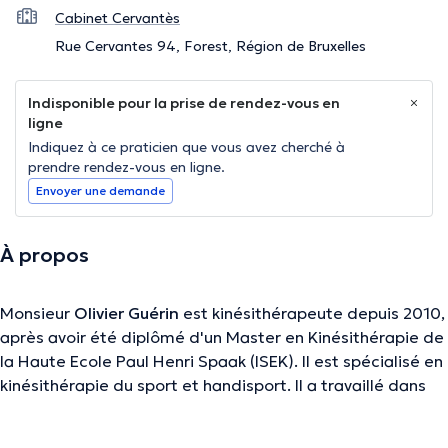
Cabinet Cervantès
Rue Cervantes 94, Forest, Région de Bruxelles
Indisponible pour la prise de rendez-vous en
ligne
Indiquez à ce praticien que vous avez cherché à
prendre rendez-vous en ligne.
Envoyer une demande
À propos
Monsieur
Olivier Guérin
est kinésithérapeute depuis 2010,
après avoir été diplômé d'un Master en Kinésithérapie de
la Haute Ecole Paul Henri Spaak (ISEK). Il est spécialisé en
kinésithérapie du sport et handisport. Il a travaillé dans
plusieurs cabinets avant de s'installer à Forest où il vous
accueille du lundi au vendredi pour vos consultations.