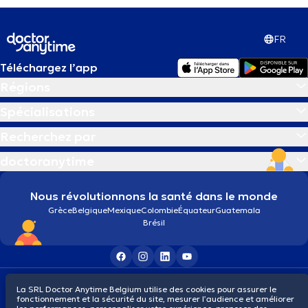
FR
Téléchargez l’app
Régions
Spécialisations
Recherchez par
doctoranytime
Nous révolutionnons la santé dans le monde
Grèce
Belgique
Mexique
Colombie
Équateur
Guatemala
Brésil
Conditions générales
Cookies
Politique de confidentialité
La SRL Doctor Anytime Belgium utilise des cookies pour assurer le
© 2026 doctoranytime
fonctionnement et la sécurité du site, mesurer l’audience et améliorer