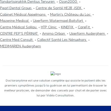
Tandartspraktijk Dentius Tervuren
Ozon2000
Pearl Dental Group
Centre de Santé HE2B -ISEK
Cabinet Médical Appelmans
Martin's Château du Lac
Mazerine Medical
Uperform Watermael-Boitsfort
Centre Médical Solilau
HTP Clinic
KINEFIX
CareFit
CENTRE PEP'S PÉRINAT
Amimo Orban
Uperform Auderghem
Centre Med Consult
Collectif Santé Les Nénuphars
MEDIMARIEN Auderghem
Doctoranytime est une solution complète qui assiste le patient dès les
premiers symptômes jusqu'à la guérison en lui permettant de trouver le
meilleur praticien, de demander des conseils par chat et de parler avec
lui par Vidéo Consultation.