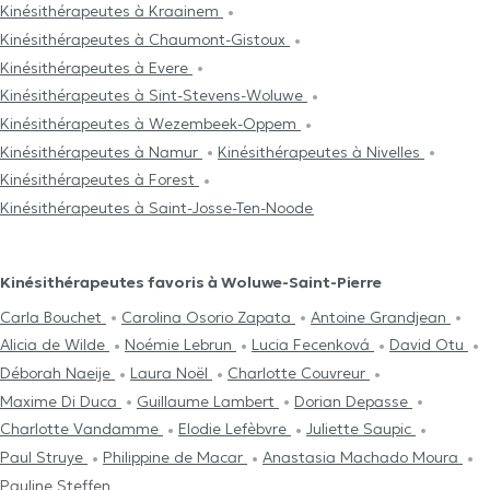
Kinésithérapeutes à Kraainem
Kinésithérapeutes à Chaumont-Gistoux
Kinésithérapeutes à Evere
Kinésithérapeutes à Sint-Stevens-Woluwe
Kinésithérapeutes à Wezembeek-Oppem
Kinésithérapeutes à Namur
Kinésithérapeutes à Nivelles
Kinésithérapeutes à Forest
Kinésithérapeutes à Saint-Josse-Ten-Noode
Kinésithérapeutes favoris à Woluwe-Saint-Pierre
Carla Bouchet
Carolina Osorio Zapata
Antoine Grandjean
Alicia de Wilde
Noémie Lebrun
Lucia Fecenková
David Otu
Déborah Naeije
Laura Noël
Charlotte Couvreur
Maxime Di Duca
Guillaume Lambert
Dorian Depasse
Charlotte Vandamme
Elodie Lefèbvre
Juliette Saupic
Paul Struye
Philippine de Macar
Anastasia Machado Moura
Pauline Steffen