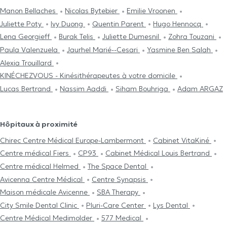
Manon Bellaches
Nicolas Bytebier
Emilie Vroonen
Juliette Poty
Ivy Duong
Quentin Parent
Hugo Hennocq
Lena Georgieff
Burak Telis
Juliette Dumesnil
Zohra Touzani
Paula Valenzuela
Jaurhel Marié--Cesari
Yasmine Ben Salah
Alexia Trouillard
KINÉCHEZVOUS - Kinésithérapeutes à votre domicile
Lucas Bertrand
Nassim Aaddi
Siham Bouhriga
Adam ARGAZ
Hôpitaux à proximité
Chirec Centre Médical Europe-Lambermont
Cabinet VitaKiné
Centre médical Fiers
CP93
Cabinet Médical Louis Bertrand
Centre médical Helmed
The Space Dental
Avicenna Centre Médical
Centre Synapsis
Maison médicale Avicenne
SBA Therapy
City Smile Dental Clinic
Pluri-Care Center
Lys Dental
Centre Médical Medimolder
577 Medical