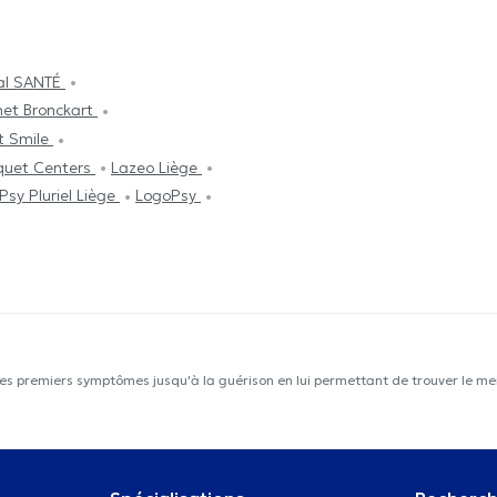
cal SANTÉ
net Bronckart
ct Smile
quet Centers
Lazeo Liège
Psy Pluriel Liège
LogoPsy
les premiers symptômes jusqu'à la guérison en lui permettant de trouver le mei