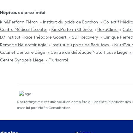
Hôpitaux à proximité
Kin&Perform Fléron
Institut du poids de Barchon
Collectif Médi
Centre Médical l'Écoute
Kin&Perform Chênée
HexaClinic
Cabi
D7 Institut Place Théodore Gobert
SDT Recovery
Clinique Perfe
Remacle Neurochirurgie
Institut du poids de Beaufays
NutriPau
Cabinet Dentaire Liège
Centre de diététique NaturHouse Liège
Centre Synapsis Liège
Plurisanté
Doctoranytime est une solution complète qui assiste le patient dès 
avec lui par Vidéo Consultation.