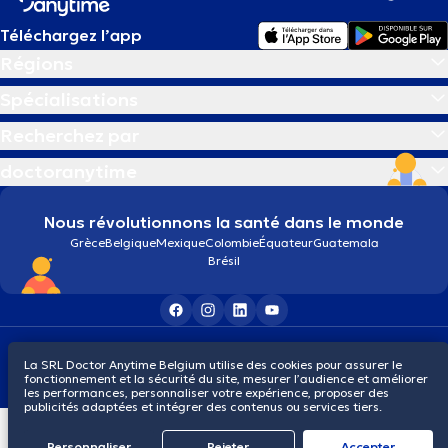
Téléchargez l’app
Régions
Spécialisations
Recherchez par
doctoranytime
Nous révolutionnons la santé dans le monde
Grèce
Belgique
Mexique
Colombie
Équateur
Guatemala
Brésil
Conditions générales
Cookies
Politique de confidentialité
La SRL Doctor Anytime Belgium utilise des cookies pour assurer le
© 2026 doctoranytime
fonctionnement et la sécurité du site, mesurer l’audience et améliorer
les performances, personnaliser votre expérience, proposer des
publicités adaptées et intégrer des contenus ou services tiers.
Personnaliser
Rejeter
Αccepter