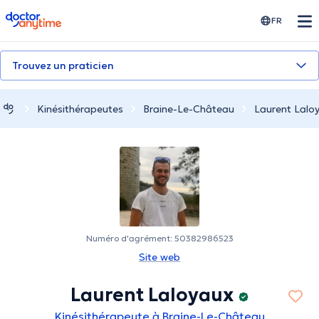
doctoranytime
FR
Trouvez un praticien
Kinésithérapeutes
Braine-Le-Château
Laurent Lalo
Numéro d'agrément: 50382986523
Site web
Laurent Laloyaux
Kinésithérapeute à Braine-Le-Château