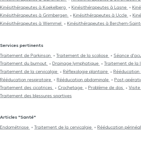
Kinésithérapeutes à Koekelberg
Kinésithérapeutes à Lasne
Kin
Kinésithérapeutes à Grimbergen
Kinésithérapeutes à Uccle
Kin
Kinésithérapeutes à Wemmel
Kinésithérapeutes à Berchem-Sain
Services pertinents
Traitement de Parkinson
Traitement de la scoliose
Séance d'ac
Traitement du burnout
Drainage lymphatique
Traitement de la
Traitement de la cervicalgie
Réflexologie plantaire
Rééducation 
Rééducation respiratoire
Rééducation abdominale
Post-opérat
Traitement des cicatrices
Crochetage
Problème de dos
Visit
Traitement des blessures sportives
Articles "Santé"
Endométriose
Traitement de la cervicalgie
Rééducation périnéa