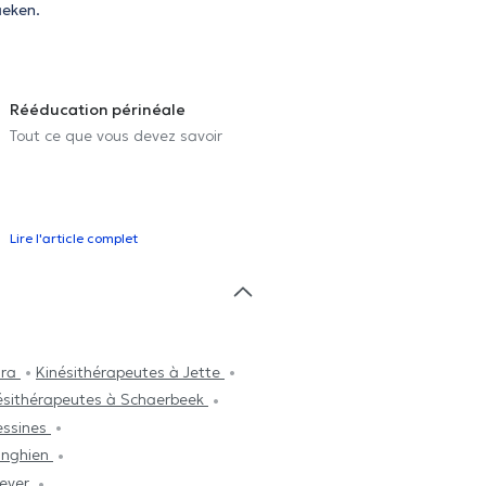
aeken.
Rééducation périnéale
Tout ce que vous devez savoir
Lire l'article complet
Bra
Kinésithérapeutes à Jette
ésithérapeutes à Schaerbeek
essines
Enghien
Bever