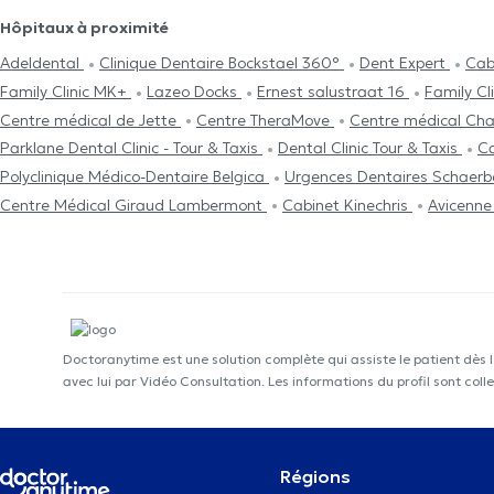
Hôpitaux à proximité
Adeldental
Clinique Dentaire Bockstael 360°
Dent Expert
Cab
Family Clinic MK+
Lazeo Docks
Ernest salustraat 16
Family Cl
Centre médical de Jette
Centre TheraMove
Centre médical Ch
Parklane Dental Clinic - Tour & Taxis
Dental Clinic Tour & Taxis
Ca
Polyclinique Médico-Dentaire Belgica
Urgences Dentaires Schaer
Centre Médical Giraud Lambermont
Cabinet Kinechris
Avicenne
Doctoranytime est une solution complète qui assiste le patient dès 
avec lui par Vidéo Consultation. Les informations du profil sont co
Régions