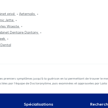
inet privé
Aeternalis
inic Jette
arles Woeste
binet Dentaire Dantony
beek
 Dental
les premiers symptômes jusqu'à la guérison en lui permettant de trouver le mei
llectées par l'équipe de Doctoranytime, puis examinées et approuvées par Lai
Spécialisations
Recherch