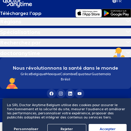
FR
Téléchargez l’app
Régions
Spécialisations
Recherchez par
doctoranytime
Nous révolutionnons la santé dans le monde
Grèce
Belgique
Mexique
Colombie
Équateur
Guatemala
Brésil
Conditions générales
Cookies
Politique de confidentialité
La SRL Doctor Anytime Belgium utilise des cookies pour assurer le
fonctionnement et la sécurité du site, mesurer l’audience et améliorer
© 2026 doctoranytime
les performances, personnaliser votre expérience, proposer des
publicités adaptées et intégrer des contenus ou services tiers.
Personnaliser
Rejeter
Αccepter