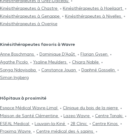
Kinésithérapeutes à Grez-Doiceau
Kinésithérapeutes à Chastre
Kinésithérapeutes à Hoeilaart
Kinésithérapeutes à Genappe
Kinésithérapeutes à Nivelles
Kinésithérapeutes à Overijse
Kinésithérapeutes favoris à Wavre
Anne Boschmans
Dominique D'Août
Florian Gysen
Agathe Picolo
Ysaline Meulders
Chiara Nobile
Songa Ndayisaba
Constance Jouan
Daphné Gosselin
Simon Ingberg
Hôpitaux à proximité
Espace Médical Wavre-Limal
Clinique du bois de la pierre
Maison de Santé Clémentine
Lazeo Wavre
Centre Tonaki
ESEAL Medical
Louvain-la-Kiné
2B Clinic
Centre Kinos
Proxima Wavre
Centre médical des 4 sapins