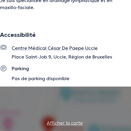
Je suis spécialisée en drainage lymphatique et en
maxillo-faciale.
La description a été éditée par l'équipe de Doctoranytime et se base sur des
Accessibilité
informations vérifiées.
Centre Médical César De Paepe Uccle
Place Saint-Job 9, Uccle, Région de Bruxelles
Parking
Pas de parking disponible
Afficher la carte