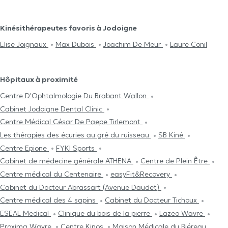
Kinésithérapeutes favoris à Jodoigne
Elise Joignaux
Max Dubois
Joachim De Meur
Laure Conil
Hôpitaux à proximité
Centre D'Ophtalmologie Du Brabant Wallon
Cabinet Jodoigne Dental Clinic
Centre Médical César De Paepe Tirlemont
Les thérapies des écuries au gré du ruisseau
SB Kiné
Centre Epione
FYKI Sports
Cabinet de médecine générale ATHENA
Centre de Plein Être
Centre médical du Centenaire
easyFit&Recovery
Cabinet du Docteur Abrassart (Avenue Daudet)
Centre médical des 4 sapins
Cabinet du Docteur Tichoux
ESEAL Medical
Clinique du bois de la pierre
Lazeo Wavre
Proxima Wavre
Centre Kinos
Maison Médicale du Biéreau