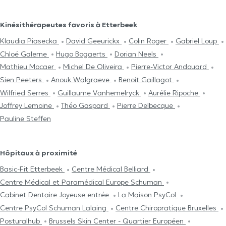
Kinésithérapeutes favoris à Etterbeek
Klaudia Piasecka
David Geeurickx
Colin Roger
Gabriel Loup
Chloé Galerne
Hugo Bogaerts
Dorian Neels
Mathieu Mocaer
Michel De Oliveira
Pierre-Victor Andouard
Sien Peeters
Anouk Walgraeve
Benoit Gaillagot
Wilfried Serres
Guillaume Vanhemelryck
Aurélie Ripoche
Joffrey Lemoine
Théo Gaspard
Pierre Delbecque
Pauline Steffen
Hôpitaux à proximité
Basic-Fit Etterbeek
Centre Médical Belliard
Centre Médical et Paramédical Europe Schuman
Cabinet Dentaire Joyeuse entrée
La Maison PsyCol
Centre PsyCol Schuman Lalaing
Centre Chiropratique Bruxelles
Posturalhub
Brussels Skin Center - Quartier Européen