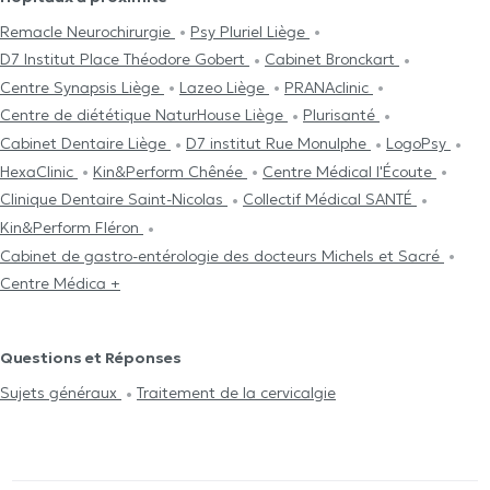
Remacle Neurochirurgie
Psy Pluriel Liège
D7 Institut Place Théodore Gobert
Cabinet Bronckart
Centre Synapsis Liège
Lazeo Liège
PRANAclinic
Centre de diététique NaturHouse Liège
Plurisanté
Cabinet Dentaire Liège
D7 institut Rue Monulphe
LogoPsy
HexaClinic
Kin&Perform Chênée
Centre Médical l'Écoute
Clinique Dentaire Saint-Nicolas
Collectif Médical SANTÉ
Kin&Perform Fléron
Cabinet de gastro-entérologie des docteurs Michels et Sacré
Centre Médica +
Questions et Réponses
Sujets généraux
Traitement de la cervicalgie