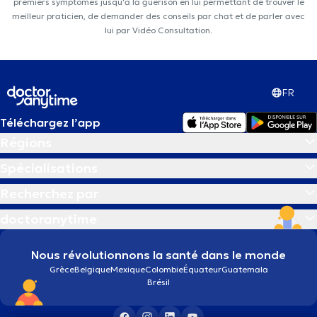
premiers symptômes jusqu'à la guérison en lui permettant de trouver le
meilleur praticien, de demander des conseils par chat et de parler avec
lui par Vidéo Consultation.
FR
Téléchargez l’app
Régions
Spécialisations
Recherchez par
doctoranytime
Nous révolutionnons la santé dans le monde
Grèce
Belgique
Mexique
Colombie
Équateur
Guatemala
Brésil