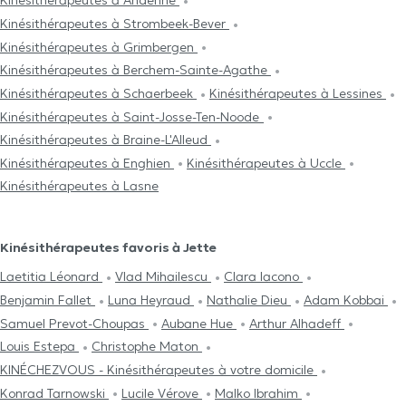
Kinésithérapeutes à Andenne
Kinésithérapeutes à Strombeek-Bever
Kinésithérapeutes à Grimbergen
Kinésithérapeutes à Berchem-Sainte-Agathe
Kinésithérapeutes à Schaerbeek
Kinésithérapeutes à Lessines
Kinésithérapeutes à Saint-Josse-Ten-Noode
Kinésithérapeutes à Braine-L'Alleud
Kinésithérapeutes à Enghien
Kinésithérapeutes à Uccle
Kinésithérapeutes à Lasne
Kinésithérapeutes favoris à Jette
Laetitia Léonard
Vlad Mihailescu
Clara Iacono
Benjamin Fallet
Luna Heyraud
Nathalie Dieu
Adam Kobbai
Samuel Prevot-Choupas
Aubane Hue
Arthur Alhadeff
Louis Estepa
Christophe Maton
KINÉCHEZVOUS - Kinésithérapeutes à votre domicile
Konrad Tarnowski
Lucile Vérove
Malko Ibrahim