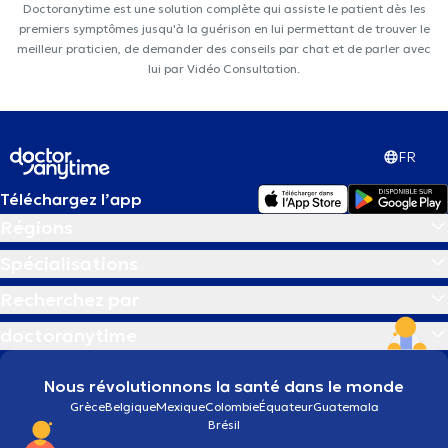
Doctoranytime est une solution complète qui assiste le patient dès les
premiers symptômes jusqu'à la guérison en lui permettant de trouver le
meilleur praticien, de demander des conseils par chat et de parler avec
lui par Vidéo Consultation.
FR
Téléchargez l’app
Régions
Spécialisations
Recherchez par
doctoranytime
Nous révolutionnons la santé dans le monde
Grèce
Belgique
Mexique
Colombie
Équateur
Guatemala
Brésil