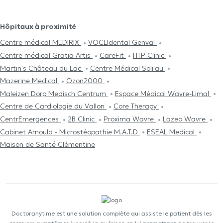
Hôpitaux à proximité
Centre médical MEDIRIX
VOCLIdental Genval
Centre médical Gratia Artis
CareFit
HTP Clinic
Martin's Château du Lac
Centre Médical Solilau
Mazerine Medical
Ozon2000
Maleizen Dorp Medisch Centrum
Espace Médical Wavre-Limal
Centre de Cardiologie du Vallon
Core Therapy
CentrEmergences
2B Clinic
Proxima Wavre
Lazeo Wavre
Cabinet Arnould - Microstéopathie M.A.T.D
ESEAL Medical
Maison de Santé Clémentine
Doctoranytime est une solution complète qui assiste le patient dès les