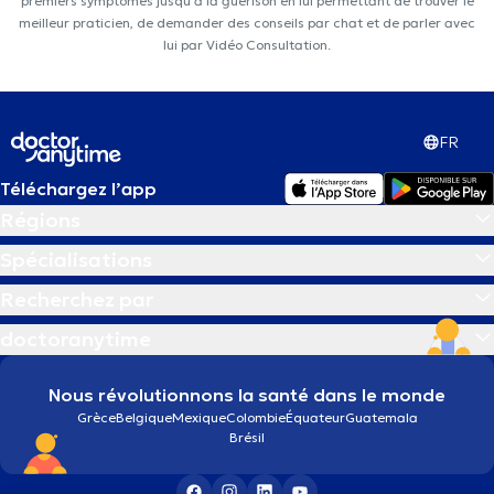
premiers symptômes jusqu'à la guérison en lui permettant de trouver le
meilleur praticien, de demander des conseils par chat et de parler avec
lui par Vidéo Consultation.
FR
Téléchargez l’app
Régions
Spécialisations
Recherchez par
doctoranytime
Nous révolutionnons la santé dans le monde
Grèce
Belgique
Mexique
Colombie
Équateur
Guatemala
Brésil