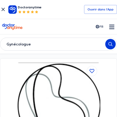
Doctoranytime
Ouvrir dans l’App
doctoranytime
FR
Gynécologue