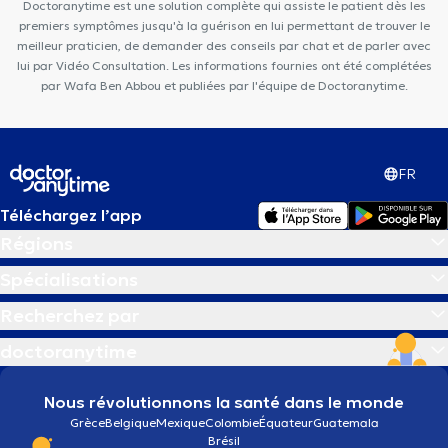
Doctoranytime est une solution complète qui assiste le patient dès les
premiers symptômes jusqu'à la guérison en lui permettant de trouver le
meilleur praticien, de demander des conseils par chat et de parler avec
lui par Vidéo Consultation. Les informations fournies ont été complétées
par Wafa Ben Abbou et publiées par l'équipe de Doctoranytime.
FR
Téléchargez l’app
Régions
Spécialisations
Recherchez par
doctoranytime
Nous révolutionnons la santé dans le monde
Grèce
Belgique
Mexique
Colombie
Équateur
Guatemala
Brésil