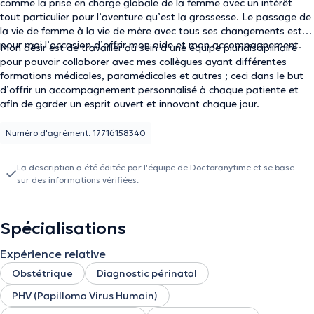
comme la prise en charge globale de la femme avec un intérêt
tout particulier pour l’aventure qu’est la grossesse. Le passage de
la vie de femme à la vie de mère avec tous ses changements est
pour moi l’occasion d’offrir mon aide et mon accompagnement.
Mon désir est de travailler au sein d’une équipe pluridisciplinaire
pour pouvoir collaborer avec mes collègues ayant différentes
formations médicales, paramédicales et autres ; ceci dans le but
d’offrir un accompagnement personnalisé à chaque patiente et
afin de garder un esprit ouvert et innovant chaque jour.
Numéro d'agrément: 17716158340
La description a été éditée par l'équipe de Doctoranytime et se base
sur des informations vérifiées.
Spécialisations
Expérience relative
Obstétrique
Diagnostic périnatal
PHV (Papilloma Virus Humain)