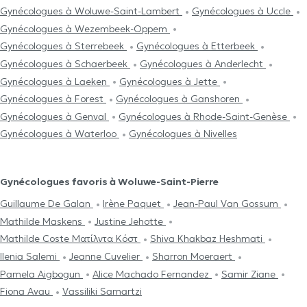
Gynécologues à Woluwe-Saint-Lambert
Gynécologues à Uccle
Gynécologues à Wezembeek-Oppem
Gynécologues à Sterrebeek
Gynécologues à Etterbeek
Gynécologues à Schaerbeek
Gynécologues à Anderlecht
Gynécologues à Laeken
Gynécologues à Jette
Gynécologues à Forest
Gynécologues à Ganshoren
Gynécologues à Genval
Gynécologues à Rhode-Saint-Genèse
Gynécologues à Waterloo
Gynécologues à Nivelles
Gynécologues favoris à Woluwe-Saint-Pierre
Guillaume De Galan
Irène Paquet
Jean-Paul Van Gossum
Mathilde Maskens
Justine Jehotte
Mathilde Coste Ματίλντα Κόστ
Shiva Khakbaz Heshmati
Ilenia Salemi
Jeanne Cuvelier
Sharron Moeraert
Pamela Aigbogun
Alice Machado Fernandez
Samir Ziane
Fiona Avau
Vassiliki Samartzi