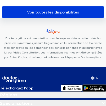
(MoRe)
Polycare Brussels
Uperform Etterbeek
Aesthetics
Clinic
Cabinet Leo Square
I Care Center
Centre Adem
Voir toutes les disponibilités
Moriau
Pediatrics Etterbeek
Centre PsyCol Mérode
Doctoranytime est une solution complète qui assiste le patient dès les
premiers symptômes jusqu'à la guérison en lui permettant de trouver le
meilleur praticien, de demander des conseils par chat et de parler avec
lui par Vidéo Consultation. Les informations fournies ont été complétées
par Shiva Khakbaz Heshmati et publiées par l'équipe de Doctoranytime.
FR
Téléchargez l’app
Régions
Spécialisations