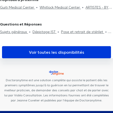
Guiti Medical Center
Whitlock Medical Center
ARTISTES - BY
LILIE
Cabinet Montgomery
Muse – Osteopathy & Friends
Centre Paramédical Saint-Michel
Centre Paramédical Granola
Questions et Réponses
Cabinet du Docteur Pléros
GROUPE MÉDICAL DU
Sujets généraux
Dépistage IST
Pose et retrait de stérilet
CINQUANTENAIRE
Centre Saint-Henri
CP3
Motion Rehab
Test de Pap
Douleur génital
(MoRe)
Polycare Brussels
Uperform Etterbeek
Aesthetics
Clinic
Cabinet Leo Square
I Care Center
Centre Adem
Voir toutes les disponibilités
Moriau
Pediatrics Etterbeek
Centre PsyCol Mérode
Doctoranytime est une solution complète qui assiste le patient dès les
premiers symptômes jusqu'à la guérison en lui permettant de trouver le
meilleur praticien, de demander des conseils par chat et de parler avec
lui par Vidéo Consultation. Les informations fournies ont été complétées
par Jeanne Cuvelier et publiées par l'équipe de Doctoranytime.