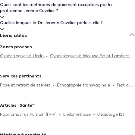
Quels sont les méthodes de paiement acceptées par la
praticienne Jeanne Cuvelier ?
Quelles langues la Dr. Jeanne Cuvelier parle-t-elle ?
Liens utiles
Zones proches
Gynécologues à Uccle
Gynécologues à Woluwe-Saint-Lambert
Gynécologues à Bruxelles
Gynécologues à Schaerbeek
Gynécologues à Etterbeek
Gynécologues à Auderghem
Services pertinents
Gynécologues à Ixelles
Gynécologues à Kraainem
Pose et retrait de stérilet
Échographie transvaginale
Test de
Gynécologues à Anderlecht
Gynécologues à Wezembeek-Oppem
Pap
Echographie
Colposcopie
Incontinence
Pose et
Gynécologues à Jette
Gynécologues à Ganshoren
retrait d'implant
Ménopause
Dépistage IST
Consultation
Gynécologues à Forest
Gynécologues à Laeken
Gynécologues
Articles "Santé"
Prénatale
Test de fertilité
Suivi de grossesse
Infertilité
à Sterrebeek
Gynécologues à Rhode-Saint-Genèse
Papillomavirus humain (HPV)
Endométriose
Dépistage IST
Endométriose
Sénologie - Cancer du sein
Infections
Gynécologues à Waterloo
Gynécologues à Genval
sexuellement transmissibles
Papillomavirus humain (HPV)
Gynécologues à Nivelles
Urgence gynécologique
Hôpitaux à proximité