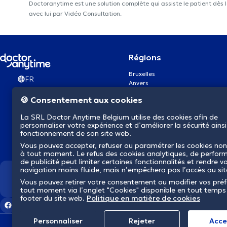
Doctoranytime est une solution complète qui assiste le patient dès 
avec lui par Vidéo Consultation.
Régions
Bruxelles
FR
Anvers
Gand
🍪 Consentement aux cookies
Charleroi
Liège
La SRL Doctor Anytime Belgium utilise des cookies afin de
Bruges
personnaliser votre expérience et d’améliorer la sécurité ainsi
Namur
fonctionnement de son site web.
Louvain
Vous pouvez accepter, refuser ou paramétrer les cookies non
Mons
à tout moment. Le refus des cookies analytiques, de perfor
Aalst Flandre-Orientale
de publicité peut limiter certaines fonctionnalités et rendre v
navigation moins fluide, mais n’empêchera pas l’accès au si
Nous révolutionnons la s
Vous pouvez retirer votre consentement ou modifier vos pré
tout moment via l’onglet "Cookies" disponible en tout temps
footer du site web.
Politique en matière de cookies
Personnaliser
Rejeter
Αcce