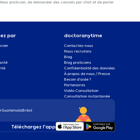
lleur praticien, de demander des conseils par chat et de parler
ez par
doctoranytime
icien
Contactez-nous
Nous recrutons
Blog
santé
Blog praticiens
nté
Confidentialité des données
À propos de nous / Presse
Besoin d'aide ?
Partenaires
Vidéo Consultation
Consultation instantanée
r
Guatemala
Brésil
Téléchargez l’app