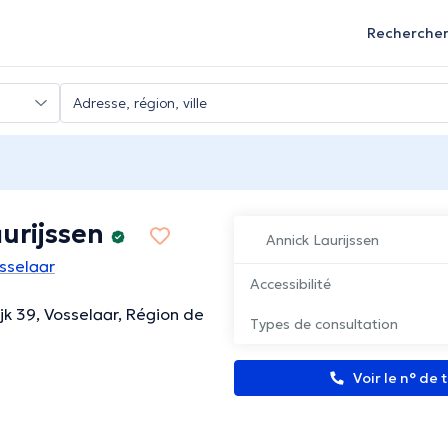
Recherche
urijssen
Annick Laurijssen
osselaar
Accessibilité
k 39, Vosselaar, Région de
Types de consultation
Voir le n° de