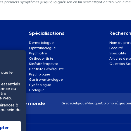
les premiers symptômes jusqu'à la guérison en lui permettant de trouver le mei
Spécialisations
Recherch
Dermatologue
Nom du prat
Ophtalmologue
Localité
Psychiatre
Spécialité
Orthodontiste
Articles de 
Kinésithérapeute
Question Sa
Dentiste Généraliste
 que le
Psychologue
Gastro-entérologue
 essentiels
Gynécologue
mance ou
Urologue
otre
te web.
anté dans le monde
Grèce
Belgique
Mexique
Colombie
Équateu
férences à
 au sein du
pter