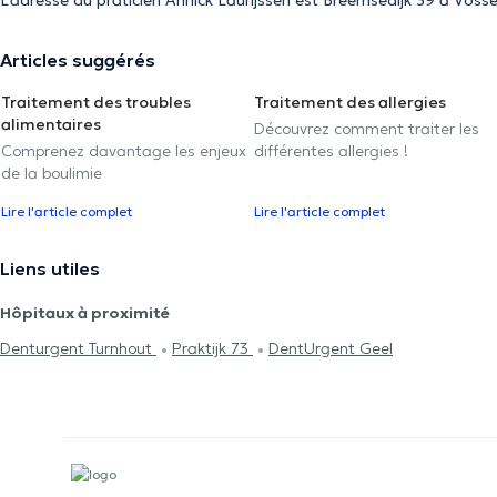
L'adresse du praticien Annick Laurijssen est Breemsedijk 39 à Vosse
Articles suggérés
Traitement des troubles
Traitement des allergies
alimentaires
Découvrez comment traiter les
Comprenez davantage les enjeux
différentes allergies !
de la boulimie
Lire l'article complet
Lire l'article complet
Liens utiles
Hôpitaux à proximité
Denturgent Turnhout
Praktijk 73
DentUrgent Geel