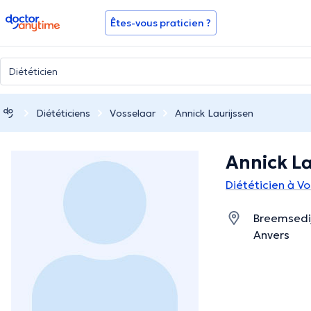
doctoranytime
Êtes-vous praticien ?
Diététiciens
Vosselaar
Annick Laurijssen
Annick La
Diététicien à V
Breemsedij
Anvers