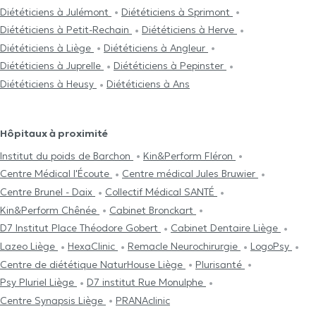
Diététiciens à Julémont
Diététiciens à Sprimont
Diététiciens à Petit-Rechain
Diététiciens à Herve
Diététiciens à Liège
Diététiciens à Angleur
Diététiciens à Juprelle
Diététiciens à Pepinster
Diététiciens à Heusy
Diététiciens à Ans
Hôpitaux à proximité
Institut du poids de Barchon
Kin&Perform Fléron
Centre Médical l'Écoute
Centre médical Jules Bruwier
Centre Brunel - Daix
Collectif Médical SANTÉ
Kin&Perform Chênée
Cabinet Bronckart
D7 Institut Place Théodore Gobert
Cabinet Dentaire Liège
Lazeo Liège
HexaClinic
Remacle Neurochirurgie
LogoPsy
Centre de diététique NaturHouse Liège
Plurisanté
Psy Pluriel Liège
D7 institut Rue Monulphe
Centre Synapsis Liège
PRANAclinic