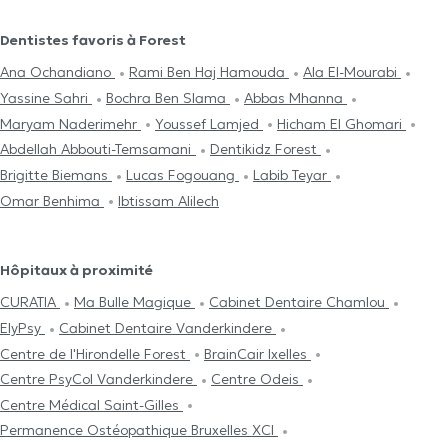
Dentistes favoris à Forest
Ana Ochandiano
Rami Ben Haj Hamouda
Ala El-Mourabi
Yassine Sahri
Bochra Ben Slama
Abbas Mhanna
Maryam Naderimehr
Youssef Lamjed
Hicham El Ghomari
Abdellah Abbouti-Temsamani
Dentikidz Forest
Brigitte Biemans
Lucas Fogouang
Labib Teyar
Omar Benhima
Ibtissam Alilech
Hôpitaux à proximité
CURATIA
Ma Bulle Magique
Cabinet Dentaire Chamlou
ElyPsy
Cabinet Dentaire Vanderkindere
Centre de l'Hirondelle Forest
BrainCair Ixelles
Centre PsyCol Vanderkindere
Centre Odeis
Centre Médical Saint-Gilles
Permanence Ostéopathique Bruxelles XCI