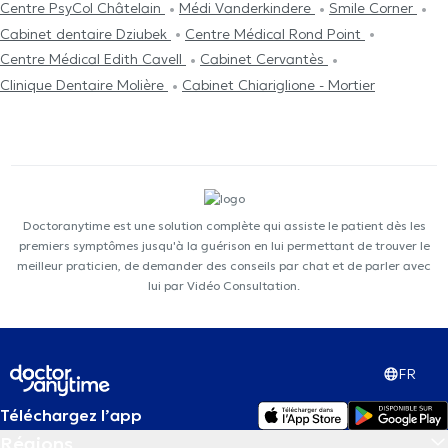
Centre PsyCol Châtelain
Médi Vanderkindere
Smile Corner
Cabinet dentaire Dziubek
Centre Médical Rond Point
Centre Médical Edith Cavell
Cabinet Cervantès
Clinique Dentaire Molière
Cabinet Chiariglione - Mortier
Doctoranytime est une solution complète qui assiste le patient dès les
premiers symptômes jusqu'à la guérison en lui permettant de trouver le
meilleur praticien, de demander des conseils par chat et de parler avec
lui par Vidéo Consultation.
FR
Téléchargez l’app
Régions