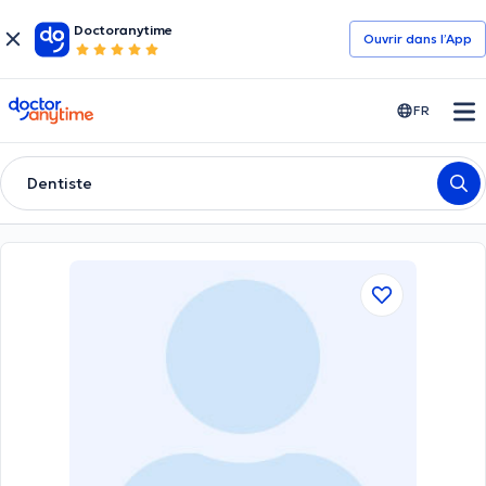
Doctoranytime
Ouvrir dans l’App
doctoranytime
FR
Dentiste