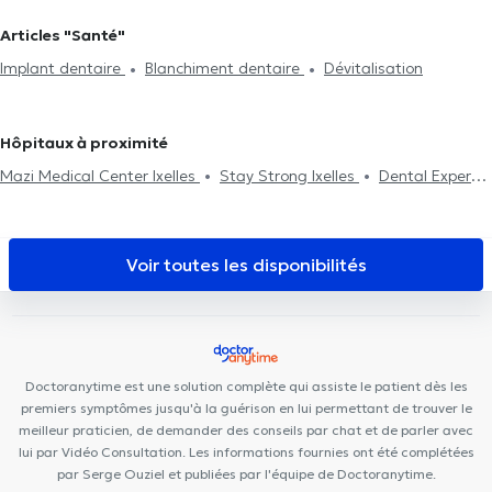
Pose de bridges
Pose de facettes
Pose de couronnes
Dentistes à Auderghem
Dentistes à Namur
Dentistes à
Articles "Santé"
Remplacement plombage
Dévitalisation
Implant dentaire
Lens
Dentistes à Laeken
Dentistes à Evere
Dentistes à
Implant dentaire
Blanchiment dentaire
Dévitalisation
Urgence dentaire
Bilan bucco-dentaire
Fluoration dentaire
Koekelberg
Obturation et plombage dentaire
Soins dentaires
Extraction
dentaire
Esthétique dentaire
Chirurgie
Hôpitaux à proximité
Mazi Medical Center Ixelles
Stay Strong Ixelles
Dental Expert
Cabinet Médical Ixelles
Centres d'Aspria Avenue Louise et Art-
Lois
Maison Hirsulaser
Cabinet dentaire de Cordelia Lossy
Chirec Centre Médical Parc Léopold
Centre Médical Curasi
Voir toutes les disponibilités
MediMercelis
Ixelles Dental Care
BeNomad
European Skin
Clinic
Brussels Dental
Defacqz 25
Mazi Medical Center
Belliard
Kio Medical Center Belliard
MAKAULA MediConsult
Collectif Santé
Institut médical EPIONE
Doctoranytime est une solution complète qui assiste le patient dès les
premiers symptômes jusqu'à la guérison en lui permettant de trouver le
meilleur praticien, de demander des conseils par chat et de parler avec
lui par Vidéo Consultation. Les informations fournies ont été complétées
par Serge Ouziel et publiées par l'équipe de Doctoranytime.