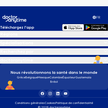
FR
Téléchargez l’app
Régions
Spécialisations
Recherchez par
doctoranytime
Nous révolutionnons la santé dans le monde
Grèce
Belgique
Mexique
Colombie
Équateur
Guatemala
Brésil
Conditions générales
Cookies
Politique de confidentialité
© 2026 doctoranytime