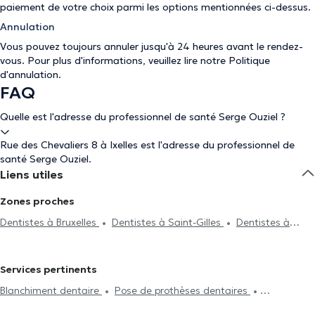
paiement de votre choix parmi les options mentionnées ci-dessus.
Annulation
Vous pouvez toujours annuler jusqu'à 24 heures avant le rendez-
vous. Pour plus d'informations, veuillez lire notre
Politique
d'annulation
.
FAQ
Quelle est l'adresse du professionnel de santé Serge Ouziel ?
Rue des Chevaliers 8 à Ixelles est l'adresse du professionnel de
santé Serge Ouziel.
Liens utiles
Zones proches
Dentistes à Bruxelles
Dentistes à Saint-Gilles
Dentistes à
Woluwe-Saint-Lambert
Dentistes à Woluwe-Saint-Pierre
Dentistes à Schaerbeek
Dentistes à Etterbeek
Dentistes à
Services pertinents
Gammerages
Dentistes à Saint-Josse-Ten-Noode
Dentistes à
Blanchiment dentaire
Pose de prothèses dentaires
Anvers
Dentistes à Anderlecht
Dentistes à Forest
Dentistes
Radiographie
Endodontie
Détartrage
Traitement des caries
à Jette
Dentistes à Uccle
Dentistes à Molenbeek-Saint-Jean